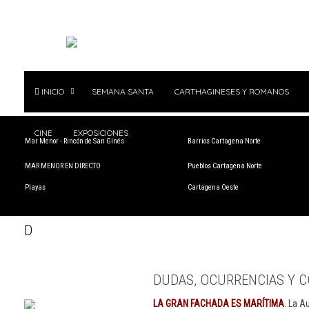
INICIO
SEMANA SANTA
CARTHAGINESES Y ROMANOS
CINE
EXPOSICIONES
Mar Menor - Rincón de San Ginés
Barrios Cartagena Norte
MAR MENOR EN DIRECTO
Pueblos Cartagena Norte
Playas
Cartagena Oeste
D
DUDAS, OCURRENCIAS Y C
LA GRAN FACHADA ES MARÍTIMA
. La A