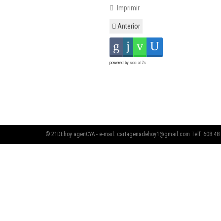
Imprimir
Anterior
powered by
social2s
© 21DEhoy agenCYA - e-mail:
cartagenadehoy1@gmail.com
Telf: 608 48