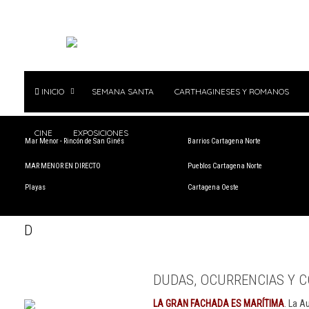
INICIO
SEMANA SANTA
CARTHAGINESES Y ROMANOS
CINE
EXPOSICIONES
Mar Menor - Rincón de San Ginés
Barrios Cartagena Norte
MAR MENOR EN DIRECTO
Pueblos Cartagena Norte
Playas
Cartagena Oeste
D
DUDAS, OCURRENCIAS Y C
LA GRAN FACHADA ES MARÍTIMA
. La A