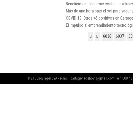
Beneficios de 'ceramic coating' exclus
Más de una hora bajo el sol para vacun
COVID-19: Otros 45 positivos en Cartag
El impulso al emprendimiento tecnológ
6036
6037
60
© 21DEhoy agenCYA - e-mail:
cartagenadehoy1@gmail.com
Telf: 608 48