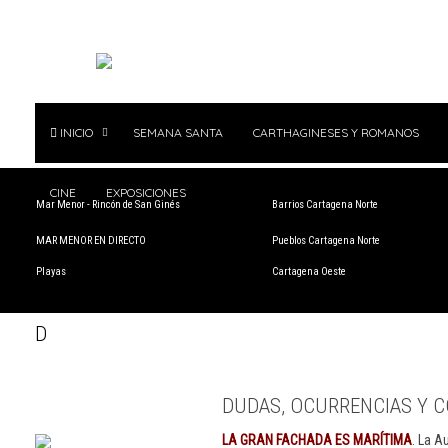
INICIO
SEMANA SANTA
CARTHAGINESES Y ROMANOS
CINE
EXPOSICIONES
Mar Menor - Rincón de San Ginés
Barrios Cartagena Norte
MAR MENOR EN DIRECTO
Pueblos Cartagena Norte
Playas
Cartagena Oeste
D
DUDAS, OCURRENCIAS Y C
LA GRAN FACHADA ES MARÍTIMA
. La A