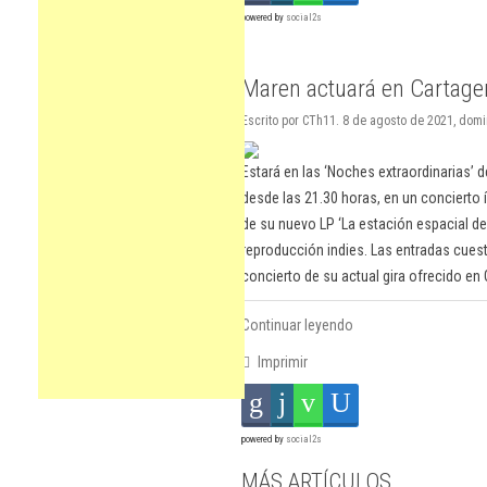
powered by
social2s
Maren actuará en Cartage
Escrito por CTh11. 8 de agosto de 2021, dom
Estará en las ‘Noches extraordinarias’ de
desde las 21.30 horas, en un concierto í
de su nuevo LP ‘La estación espacial de 
reproducción indies. Las entradas cues
concierto de su actual gira ofrecido en 
Continuar leyendo
Imprimir
powered by
social2s
MÁS ARTÍCULOS...