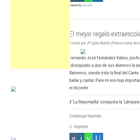
powered by
social2s
El mejor regalo extraescol
Escrito por 🖊 Lydia Martín (Prensa Cante de
Fernando José Fernández Valero, profeso
obsequiado a uno de sus alumnos la expe
flamenco, siendo éste la final del Cante
bailar y cantar. Para mí era muy importa
el docente.
💃 ‘La Repompilla’ conquista la ‘Lámpara
Continuar leyendo
Imprimir