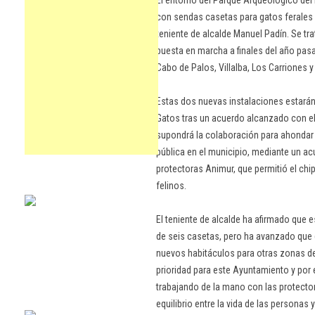
El entorno del Parque Arqueológico del
con sendas casetas para gatos ferales i
teniente de alcalde Manuel Padín. Se tr
puesta en marcha a finales del año pas
Cabo de Palos, Villalba, Los Carriones y
Estas dos nuevas instalaciones estarán
Gatos tras un acuerdo alcanzado con el
supondrá la colaboración para ahondar e
pública en el municipio, mediante un acu
protectoras Animur, que permitió el chi
felinos.
El teniente de alcalde ha afirmado que 
de seis casetas, pero ha avanzado que 
nuevos habitáculos para otras zonas del
prioridad para este Ayuntamiento y po
trabajando de la mano con las protector
equilibrio entre la vida de las personas 