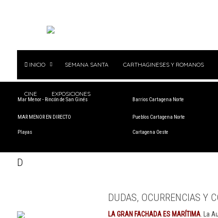
INICIO
SEMANA SANTA
CARTHAGINESES Y ROMANOS
CINE
EXPOSICIONES
Mar Menor - Rincón de San Ginés
Barrios Cartagena Norte
MAR MENOR EN DIRECTO
Pueblos Cartagena Norte
Playas
Cartagena Oeste
D
DUDAS, OCURRENCIAS Y C
LA GRAN FACHADA ES MARÍTIMA
. La A