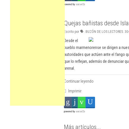
powered by
social2s
Quejas bañistas desde Isl
Escrito por 🗣. BUZÓN DE LOS LECTORES. 30-
Desde el
pueblo marmenorense se dirigen a nuestr
autoridades que actúen ante el fango qu
que lo reflejan, además de denunciar que
arenal.
Continuar leyendo
Imprimir
powered by
social2s
Más artículos...