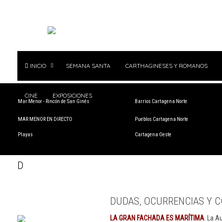
INICIO
SEMANA SANTA
CARTHAGINESES Y ROMANOS
CINE
EXPOSICIONES
Mar Menor - Rincón de San Ginés
Barrios Cartagena Norte
MAR MENOR EN DIRECTO
Pueblos Cartagena Norte
Playas
Cartagena Oeste
D
DUDAS, OCURRENCIAS Y C
LA GRAN FACHADA ES MARÍTIMA
. La A