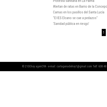
Protesta sanitaria en La Palma
Alertan de ratas en Barrio de la Concep
Camas en los pasillos del Santa Lucía
"El IES Elcano se cae a pedazos"
'Sanidad pública en riesgo'
1
© 21DEhoy agenCYA - e-mail:
cartagenadehoy1@gmail.com
Telf: 608 48