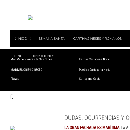
INICIO
SEMANA SANTA
CARTHAGINESES Y ROMANOS
CINE
EXPOSICIONES
Mar Menor - Rincón de San Ginés
Barrios Cartagena Norte
MAR MENOR EN DIRECTO
Pueblos Cartagena Norte
Playas
Cartagena Oeste
D
DUDAS, OCURRENCIAS Y C
LA GRAN FACHADA ES MARÍTIMA
. La A