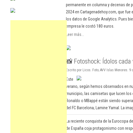
permanente en columna y decenas de pu
2024 en Cartagenadehoy.com, que fue el
los datos de Google Analytics. Pues bie
empresa le costó 180 euros.
Leer más...
📸 Fotoshock: Ídolos cada
Escrito por Licos. Foto; AVV Islas Menores. 9
Este
verano, según hemos observados en nue
municipio, las camisetas que lucen los
Ronaldo o MBappé están siendo superada
del FC Barcelona, Lamine Yamal. La ima
La reciente conquista de la Eurocopa de
de España coja protagonismo con respec