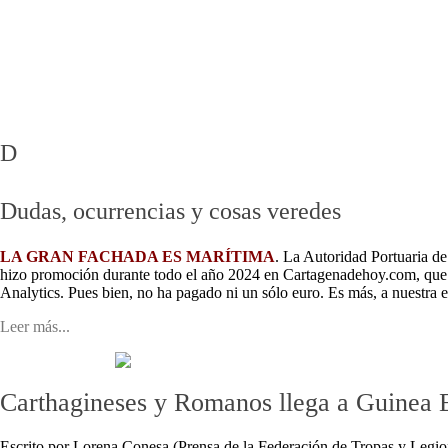
Mar Menor - Rincón de San Ginés
Barrios Cartagena Norte
MAR MENOR EN DIRECTO
Pueblos Cartagena Norte
Playas
Cartagena Oeste
D
Dudas, ocurrencias y cosas veredes
LA GRAN FACHADA ES MARÍTIMA
. La Autoridad Portuaria d
hizo promoción durante todo el año 2024 en Cartagenadehoy.com, que f
Analytics. Pues bien, no ha pagado ni un sólo euro. Es más, a nuestra 
Leer más...
Carthagineses y Romanos llega a Guinea E
Escrito por Lorena Conesa (Prensa de la Federación de Tropas y Legio