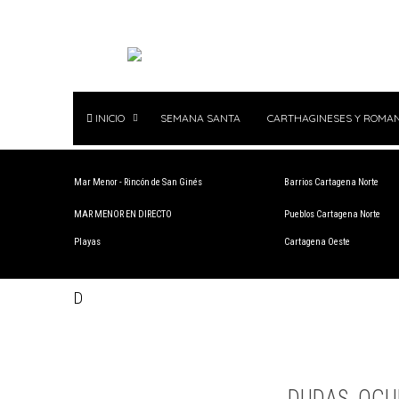
INICIO
SEMANA SANTA
CARTHAGINESES Y ROMA
Mar Menor - Rincón de San Ginés
Barrios Cartagena Norte
MAR MENOR EN DIRECTO
Pueblos Cartagena Norte
Playas
Cartagena Oeste
D
DUDAS, OCU