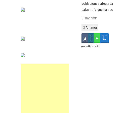
poblaciones afectadas
catástrofe que ha aso
Imprimir
Anterior
powered by
social2s