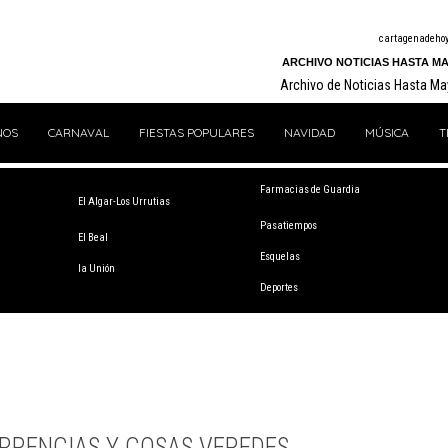
cartagenadeho
ARCHIVO NOTICIAS HASTA MA
Archivo de Noticias Hasta M
NOS
CARNAVAL
FIESTAS POPULARES
NAVIDAD
MÚSICA
T
Farmacias de Guardia
El Algar-Los Urrutias
Pasatiempos
El Beal
Esquelas
la Unión
Deportes
RRENCIAS Y COSAS VEREDES