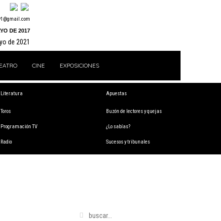
y1@gmail.com
YO DE 2017
ayo de 2021
EATRO
CINE
EXPOSICIONES
Literatura
Apuestas
Toros
Buzón de lectores y quejas
Programación TV
¿Lo sabías?
Radio
Sucesos y tribunales