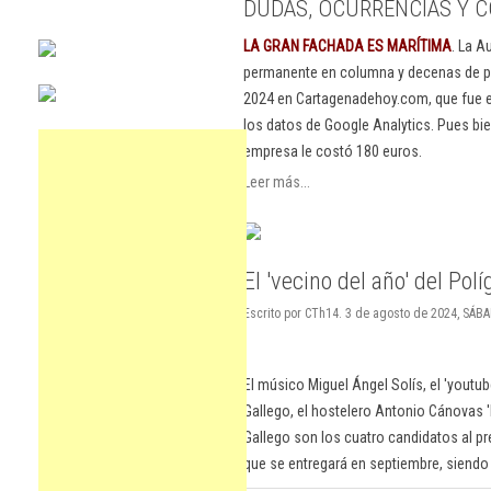
DUDAS, OCURRENCIAS Y C
LA GRAN FACHADA ES MARÍTIMA
. La A
permanente en columna y decenas de pu
2024 en Cartagenadehoy.com, que fue el
los datos de Google Analytics. Pues bie
empresa le costó 180 euros.
Leer más...
El 'vecino del año' del Po
Escrito por CTh14. 3 de agosto de 2024, SÁB
El músico Miguel Ángel Solís, el 'youtub
Gallego, el hostelero Antonio Cánovas 'El
Gallego son los cuatro candidatos al p
que se entregará en septiembre, siendo 