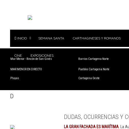
INICIO
SEMANA SANTA
CARTHAGINESES Y ROMANOS
CINE
EXPOSICIONES
Mar Menor - Rincón de San Ginés
Barrios Cartagena Norte
MAR MENOR EN DIRECTO
Pueblos Cartagena Norte
Playas
Cartagena Oeste
D
DUDAS, OCURRENCIAS Y C
LA GRAN FACHADA ES MARÍTIMA
. La A