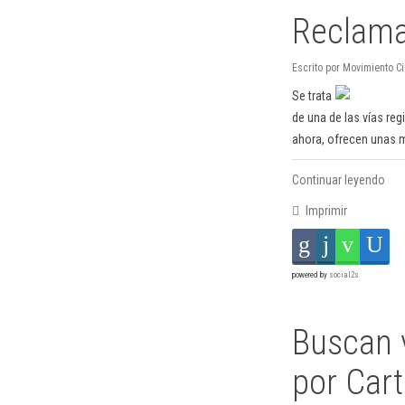
Reclaman
Escrito por Movimiento C
Se trata
de una de las vías reg
ahora, ofrecen unas m
Continuar leyendo
Imprimir
powered by
social2s
Buscan v
por Cart