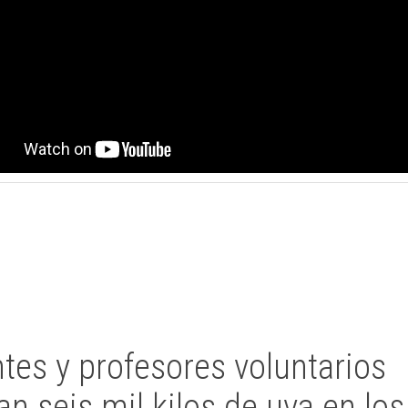
tes y profesores voluntarios
n seis mil kilos de uva en lo