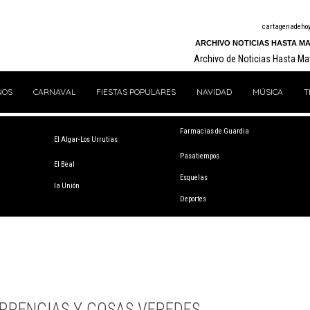
cartagenadeho
ARCHIVO NOTICIAS HASTA MA
Archivo de Noticias Hasta M
NOS
CARNAVAL
FIESTAS POPULARES
NAVIDAD
MÚSICA
T
Farmacias de Guardia
El Algar-Los Urrutias
Pasatiempos
El Beal
Esquelas
la Unión
Deportes
RRENCIAS Y COSAS VEREDES