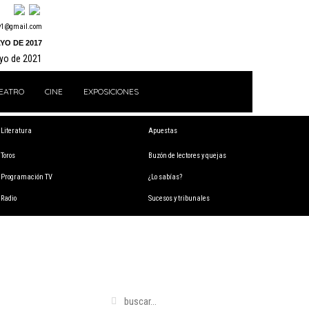
y1@gmail.com
YO DE 2017
ayo de 2021
EATRO
CINE
EXPOSICIONES
Literatura
Apuestas
Toros
Buzón de lectores y quejas
Programación TV
¿Lo sabías?
Radio
Sucesos y tribunales