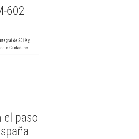
RM-602
ntegral de 2019 y,
miento Ciudadano.
 el paso
 España