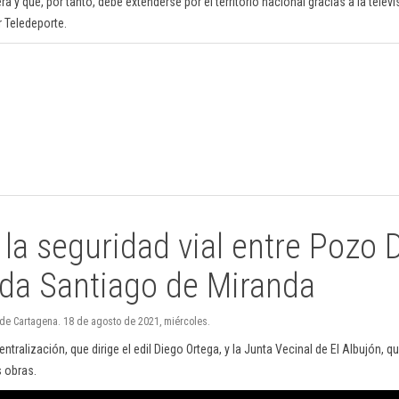
era y que, por tanto, debe extenderse por el territorio nacional gracias a la tele
 Teledeporte.
la seguridad vial entre Pozo 
ada Santiago de Miranda
 de Cartagena. 18 de agosto de 2021, miércoles.
ntralización, que dirige el edil Diego Ortega, y la Junta Vecinal de El Albujón, q
s obras.