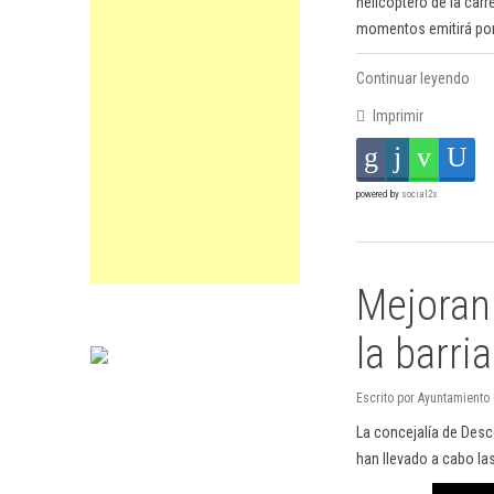
helicóptero de la carr
momentos emitirá por
Continuar leyendo
Imprimir
powered by
social2s
Mejoran 
la barri
Escrito por Ayuntamiento
La concejalía de Desce
han llevado a cabo la