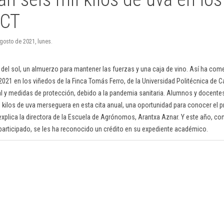
PCT
gosto de 2021, lunes.
 del sol, un almuerzo para mantener las fuerzas y una caja de vino. Así ha co
2021 en los viñedos de la Finca Tomás Ferro, de la Universidad Politécnica de 
l y medidas de protección, debido a la pandemia sanitaria. Alumnos y docente
 kilos de uva merseguera en esta cita anual, una oportunidad para conocer el 
 explica la directora de la Escuela de Agrónomos, Arantxa Aznar. Y este año, co
articipado, se les ha reconocido un crédito en su expediente académico.