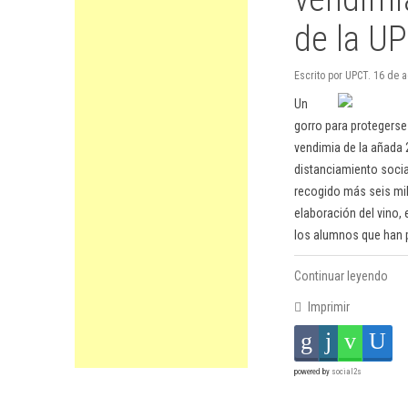
de la U
Escrito por UPCT. 16 de a
Un
gorro para protegerse
vendimia de la añada 
distanciamiento socia
recogido más seis mil
elaboración del vino,
los alumnos que han p
Continuar leyendo
Imprimir
powered by
social2s