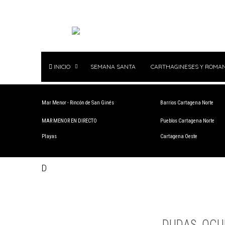
INICIO
SEMANA SANTA
CARTHAGINESES Y ROMA
Mar Menor - Rincón de San Ginés
Barrios Cartagena Norte
MAR MENOR EN DIRECTO
Pueblos Cartagena Norte
Playas
Cartagena Oeste
D
DUDAS, OCU