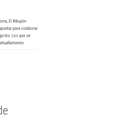
rra, El Albujón-
apuntar para colaborar
 agosto. Los que se
vituallamiento.
de