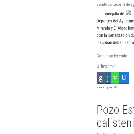
Escrito por Licos. 8 de 
La concejalía de
Deportes del Ayuntami
Miranda y El Algar, h
con la señalización du
inscriban deben ser m
Continuar leyendo
Imprimir
powered by
social2s
Pozo Es
calisten