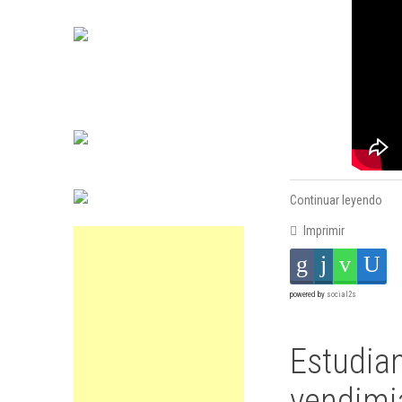
Continuar leyendo
Imprimir
powered by
social2s
Estudian
vendimia