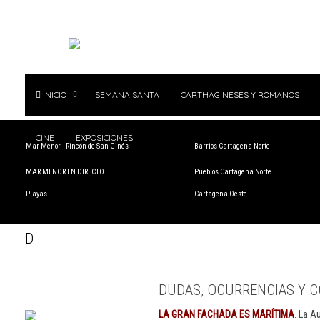
INICIO
SEMANA SANTA
CARTHAGINESES Y ROMANOS
CINE
EXPOSICIONES
Mar Menor - Rincón de San Ginés
Barrios Cartagena Norte
MAR MENOR EN DIRECTO
Pueblos Cartagena Norte
Playas
Cartagena Oeste
D
DUDAS, OCURRENCIAS Y C
LA GRAN FACHADA ES MARÍTIMA
. La A