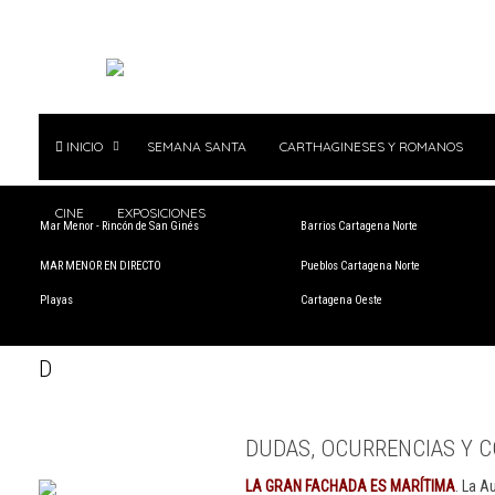
INICIO
SEMANA SANTA
CARTHAGINESES Y ROMANOS
CINE
EXPOSICIONES
Mar Menor - Rincón de San Ginés
Barrios Cartagena Norte
MAR MENOR EN DIRECTO
Pueblos Cartagena Norte
Playas
Cartagena Oeste
D
DUDAS, OCURRENCIAS Y C
LA GRAN FACHADA ES MARÍTIMA
. La A