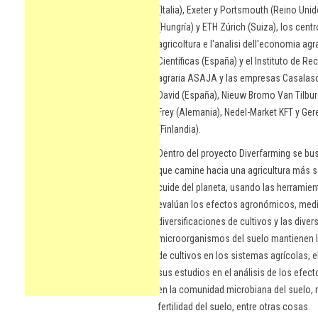
(Italia), Exeter y Portsmouth (Reino Uni
(Hungría) y ETH Zúrich (Suiza), los centr
agricoltura e l'analisi dell'economia agr
Científicas (España) y el Instituto de R
agraria ASAJA y las empresas Casalasco y
David (España), Nieuw Bromo Van Tilburg
Frey (Alemania), Nedel-Market KFT y Ger
(Finlandia).
Dentro del proyecto Diverfarming se bu
que camine hacia una agricultura más
cuide del planeta, usando las herramient
evalúan los efectos agronómicos, medi
diversificaciones de cultivos y las dive
microorganismos del suelo mantienen la
de cultivos en los sistemas agrícolas, 
sus estudios en el análisis de los efe
en la comunidad microbiana del suelo, 
fertilidad del suelo, entre otras cosas.