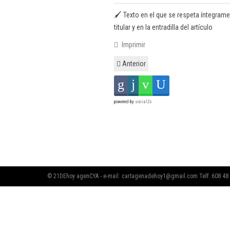
🖌️ Texto en el que se respeta íntegrame
titular y en la entradilla del artículo
Imprimir
Anterior
powered by
social2s
© 21DEhoy agenCYA - e-mail:
cartagenadehoy1@gmail.com
Telf: 608 48