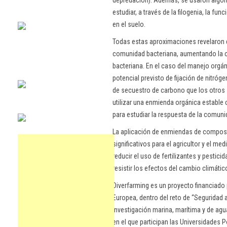
depredación). Además, se usaron algor
estudiar, a través de la filogenia, la f
en el suelo.
Todas estas aproximaciones revelaron q
comunidad bacteriana, aumentando la c
bacteriana. En el caso del manejo org
potencial previsto de fijación de nitr
de secuestro de carbono que los otros 
utilizar una enmienda orgánica establ
para estudiar la respuesta de la comuni
La aplicación de enmiendas de compost a
significativos para el agricultor y el m
reducir el uso de fertilizantes y pestici
resistir los efectos del cambio climátic
Diverfarming es un proyecto financiado
Europea, dentro del reto de “Seguridad al
investigación marina, marítima y de ag
en el que participan las Universidades 