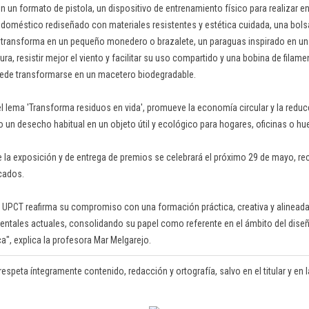
n un formato de pistola, un dispositivo de entrenamiento físico para realizar e
 doméstico rediseñado con materiales resistentes y estética cuidada, una bols
e transforma en un pequeño monedero o brazalete, un paraguas inspirado en u
ura, resistir mejor el viento y facilitar su uso compartido y una bobina de filam
uede transformarse en un macetero biodegradable.
el lema 'Transforma residuos en vida', promueve la economía circular y la redu
o un desecho habitual en un objeto útil y ecológico para hogares, oficinas o hu
e la exposición y de entrega de premios se celebrará el próximo 29 de mayo, r
cados.
 la UPCT reafirma su compromiso con una formación práctica, creativa y alineada
ntales actuales, consolidando su papel como referente en el ámbito del diseño 
a", explica la profesora Mar Melgarejo.
respeta íntegramente contenido, redacción y ortografía, salvo en el titular y en la