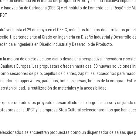
osición celebrada en el marco del programa Prototypia, una iniciativa impulsad
 Innovación de Cartagena (CEEIC) y el Instituto de Fomento de la Región de Mur
UPCT.
drá ver hasta el 29 de mayo en el CEEIC, reúne los trabajos desarrollados por e
iseño 1, perteneciente al Grado en Ingeniería en Diseño Industrial y Desarrollo d
cánica e Ingeniería en Diseño Industrial y Desarrollo de Producto.
 la mejora de objetos de uso diario desde una perspectiva innovadora y sosten
a Bauhaus Europea. Las propuestas ofrecen hasta casi 50 nuevas soluciones i
omo secadores de pelo, cepillos de dientes, zapatillas, accesorios para masco
ordenadores, tupperwares, paraguas, botellas, pesas, bolsas de la compra... Est
sostenibilidad, la reutilización de materiales y la accesibilidad.
 expusieron todos los proyectos desarrollados a lo largo del curso y un jurad
rofesoras de la UPCT y la empresa Stoa Cultural seleccionaron los que han qu
seleccionados se encuentran propuestas como un dispensador de salsas que p