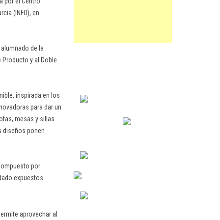
a por el Centro
cia (INFO), en
l alumnado de la
e Producto y al Doble
ible, inspirada en los
nnovadoras para dar un
tas, mesas y sillas
os diseños ponen
o compuesto por
edado expuestos.
ermite aprovechar al