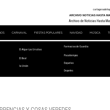
cartagenadeho
ARCHIVO NOTICIAS HASTA MA
Archivo de Noticias Hasta M
NOS
CARNAVAL
FIESTAS POPULARES
NAVIDAD
MÚSICA
T
Farmacias de Guardia
El Algar-Los Urrutias
Pasatiempos
El Beal
Esquelas
la Unión
Deportes
RRENCIAS Y COSAS VEREDES