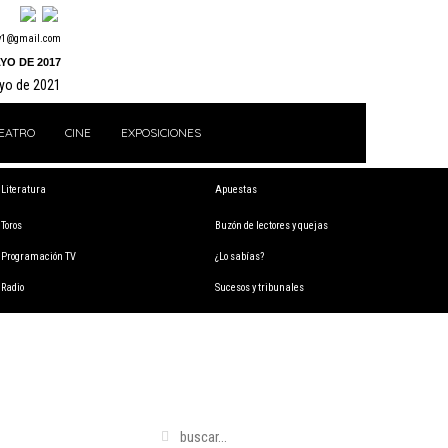
y1@gmail.com
YO DE 2017
ayo de 2021
EATRO
CINE
EXPOSICIONES
Literatura
Apuestas
Toros
Buzón de lectores y quejas
Programación TV
¿Lo sabías?
Radio
Sucesos y tribunales