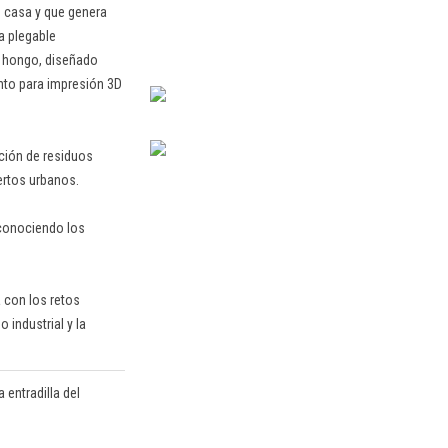
n casa y que genera
a plegable
n hongo, diseñado
ento para impresión 3D
cción de residuos
ertos urbanos.
econociendo los
 con los retos
industrial y la
 entradilla del