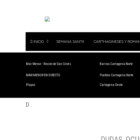
INICIO
SEMANA SANTA
CARTHAGINESES Y ROMA
Mar Menor - Rincón de San Ginés
Barrios Cartagena Norte
MAR MENOR EN DIRECTO
Pueblos Cartagena Norte
Playas
Cartagena Oeste
D
DUDAS, OCU