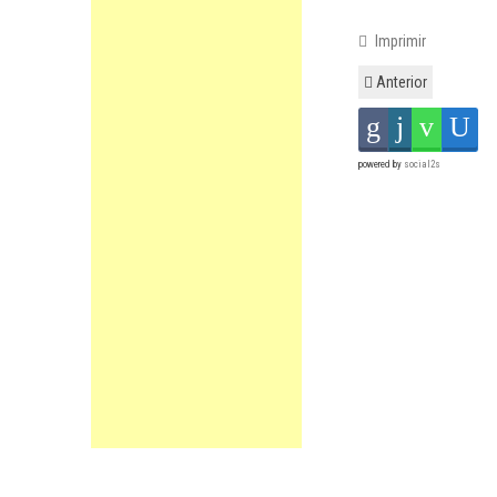
Imprimir
Anterior
powered by
social2s