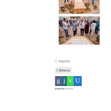
Imprimir
Anterior
powered by
social2s