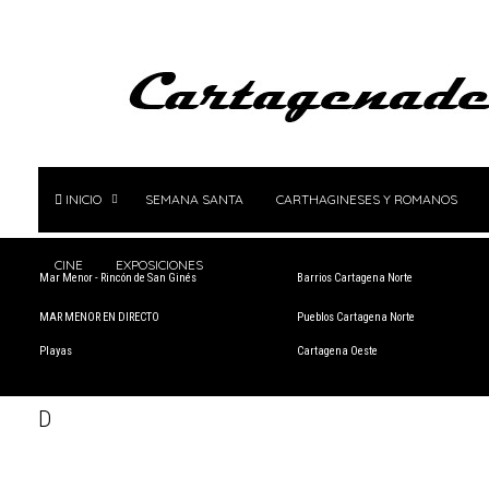
INICIO
SEMANA SANTA
CARTHAGINESES Y ROMANOS
CINE
EXPOSICIONES
Mar Menor - Rincón de San Ginés
Barrios Cartagena Norte
MAR MENOR EN DIRECTO
Pueblos Cartagena Norte
Playas
Cartagena Oeste
D