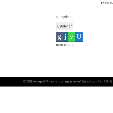
precios m
Imprimir
Anterior
powered by
social2s
© 21DEhoy agenCYA - e-mail:
cartagenadehoy1@gmail.com
Telf: 608 48