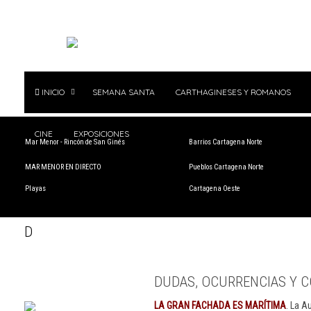
INICIO
SEMANA SANTA
CARTHAGINESES Y ROMANOS
CINE
EXPOSICIONES
Mar Menor - Rincón de San Ginés
Barrios Cartagena Norte
MAR MENOR EN DIRECTO
Pueblos Cartagena Norte
Playas
Cartagena Oeste
D
DUDAS, OCURRENCIAS Y C
LA GRAN FACHADA ES MARÍTIMA
. La A