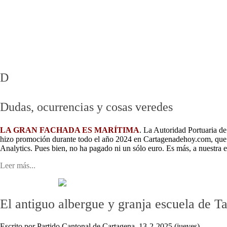
Mar Menor - Rincón de San Ginés
Barrios Cartagena Norte
MAR MENOR EN DIRECTO
Pueblos Cartagena Norte
Playas
Cartagena Oeste
D
Dudas, ocurrencias y cosas veredes
LA GRAN FACHADA ES MARÍTIMA
. La Autoridad Portuaria d
hizo promoción durante todo el año 2024 en Cartagenadehoy.com, que f
Analytics. Pues bien, no ha pagado ni un sólo euro. Es más, a nuestra 
Leer más...
El antiguo albergue y granja escuela de T
Escrito por Partido Cantonal de Cartagena. 13-2-2025 (jueves).