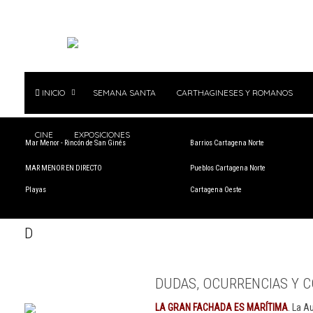
INICIO
SEMANA SANTA
CARTHAGINESES Y ROMANOS
CINE
EXPOSICIONES
Mar Menor - Rincón de San Ginés
Barrios Cartagena Norte
MAR MENOR EN DIRECTO
Pueblos Cartagena Norte
Playas
Cartagena Oeste
D
DUDAS, OCURRENCIAS Y C
LA GRAN FACHADA ES MARÍTIMA
. La A