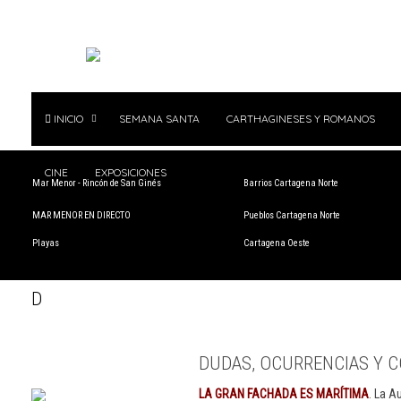
INICIO
SEMANA SANTA
CARTHAGINESES Y ROMANOS
CINE
EXPOSICIONES
Mar Menor - Rincón de San Ginés
Barrios Cartagena Norte
MAR MENOR EN DIRECTO
Pueblos Cartagena Norte
Playas
Cartagena Oeste
D
DUDAS, OCURRENCIAS Y C
LA GRAN FACHADA ES MARÍTIMA
. La A