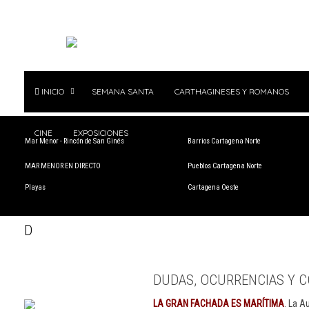
INICIO
SEMANA SANTA
CARTHAGINESES Y ROMANOS
CINE
EXPOSICIONES
Mar Menor - Rincón de San Ginés
Barrios Cartagena Norte
MAR MENOR EN DIRECTO
Pueblos Cartagena Norte
Playas
Cartagena Oeste
D
DUDAS, OCURRENCIAS Y C
LA GRAN FACHADA ES MARÍTIMA
. La A