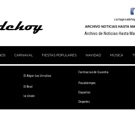
cartagenadeho
ARCHIVO NOTICIAS HASTA MA
Archivo de Noticias Hasta M
NOS
CARNAVAL
FIESTAS POPULARES
NAVIDAD
MÚSICA
T
Farmacias de Guardia
El Algar-Los Urrutias
Pasatiempos
El Beal
Esquelas
la Unión
Deportes