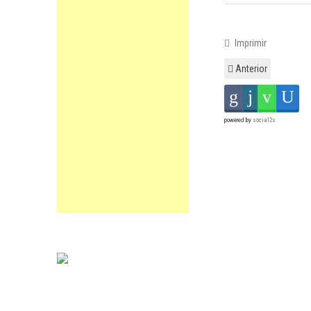
Imprimir
Anterior
powered by
social2s