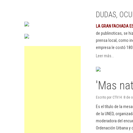
DUDAS, OCU
LA GRAN FACHADA E
de publinoticas, se h
prensa local, como in
empresa le costó 180
Leer más...
'Mas na
Escrito por CTh14. 8 de 
Es el título de la mes
de la UNED, organizada
moderadora del encuen
Ordenación Urbana y ot