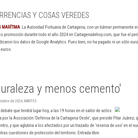
RRENCIAS Y COSAS VEREDES
S MARÍTIMA
. La Autoridad Portuaria de Cartagena, con un bánner permanente 
izo promoción durante todo el año 2024 en Cartagenadehoy.com, que fue el peri
dicaron los datos de Google Analytics. Pues bien, no ha pagado ni un sólo euro
 euros.
turaleza y menos cemento'
octubre de 2024, MARTES.
a debate que tendrá lugar hoy, a las 19 horas en el salón de actos
 por la Asociación 'Defensa de la Cartagena Oeste', que preside Pilar Juárez, q
tro, y que aglutina a los afectados por un trazado de 'reserva de uso' en el n
ras cuestiones de protección del territorio. Entrada libre.