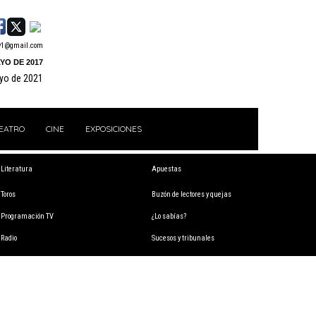
y1@gmail.com
YO DE 2017
ayo de 2021
EATRO
CINE
EXPOSICIONES
Literatura
Apuestas
Toros
Buzón de lectores y quejas
Programación TV
¿Lo sabías?
Radio
Sucesos y tribunales