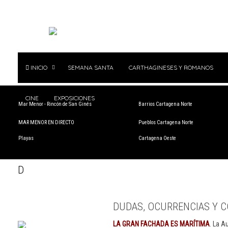
INICIO
SEMANA SANTA
CARTHAGINESES Y ROMANOS
CINE
EXPOSICIONES
Mar Menor - Rincón de San Ginés
Barrios Cartagena Norte
MAR MENOR EN DIRECTO
Pueblos Cartagena Norte
Playas
Cartagena Oeste
D
DUDAS, OCURRENCIAS Y C
LA GRAN FACHADA ES MARÍTIMA
. La A