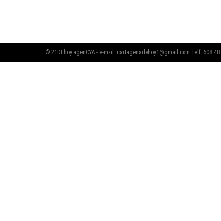
© 21DEhoy agenCYA - e-mail:
cartagenadehoy1@gmail.com
Telf: 608 48