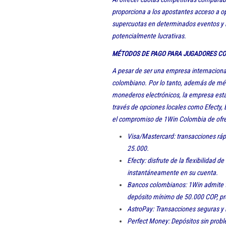
proporciona a los apostantes acceso a op
supercuotas en determinados eventos y 
potencialmente lucrativas.
MÉTODOS DE PAGO PARA JUGADORES C
A pesar de ser una empresa internaciona
colombiano. Por lo tanto, además de mé
monederos electrónicos, la empresa está
través de opciones locales como Efecty,
el compromiso de 1Win Colombia de ofrec
Visa/Mastercard: transacciones rá
25.000.
Efecty: disfrute de la flexibilidad 
instantáneamente en su cuenta.
Bancos colombianos: 1Win admite t
depósito mínimo de 50.000 COP, p
AstroPay: Transacciones seguras y
Perfect Money: Depósitos sin prob