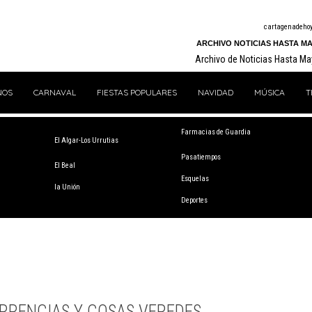
cartagenadeho
ARCHIVO NOTICIAS HASTA MA
Archivo de Noticias Hasta M
NOS
CARNAVAL
FIESTAS POPULARES
NAVIDAD
MÚSICA
T
Farmacias de Guardia
El Algar-Los Urrutias
Pasatiempos
El Beal
Esquelas
la Unión
Deportes
RRENCIAS Y COSAS VEREDES