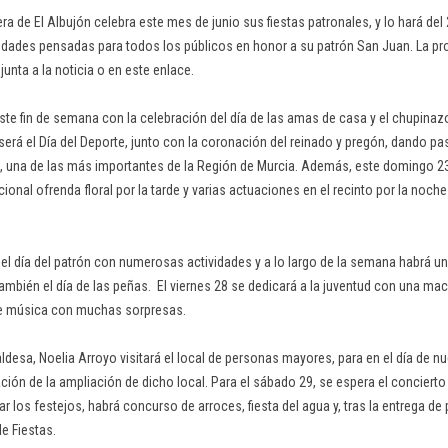
ra de El Albujón celebra este mes de junio sus fiestas patronales, y lo hará del 
vidades pensadas para todos los públicos en honor a su patrón San Juan. La 
unta a la noticia o en este enlace.
ste fin de semana con la celebración del día de las amas de casa y el chupinazo
será el Día del Deporte, junto con la coronación del reinado y pregón, dando pa
, una de las más importantes de la Región de Murcia. Además, este domingo 23 
cional ofrenda floral por la tarde y varias actuaciones en el recinto por la noche
 el día del patrón con numerosas actividades y a lo largo de la semana habrá un
ambién el día de las peñas. El viernes 28 se dedicará a la juventud con una macr
e música con muchas sorpresas.
aldesa, Noelia Arroyo visitará el local de personas mayores, para en el día de 
ción de la ampliación de dicho local. Para el sábado 29, se espera el concierto
r los festejos, habrá concurso de arroces, fiesta del agua y, tras la entrega de
de Fiestas.