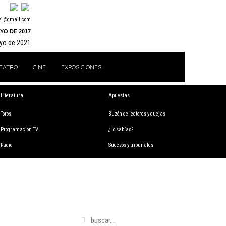
y1@gmail.com
YO DE 2017
ayo de 2021
EATRO
CINE
EXPOSICIONES
Literatura
Apuestas
Toros
Buzón de lectores y quejas
Programación TV
¿Lo sabías?
Radio
Sucesos y tribunales