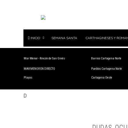
INICIO
SEMANA SANTA
CARTHAGINESES Y ROMA
Mar Menor - Rincón de San Ginés
Barrios Cartagena Norte
MAR MENOR EN DIRECTO
Pueblos Cartagena Norte
Playas
Cartagena Oeste
D
DUDAS, OCU