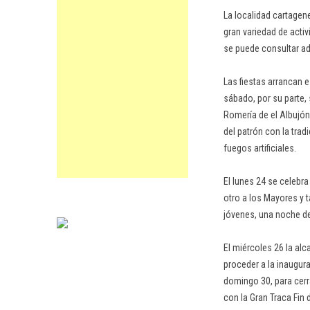
La localidad cartagene
gran variedad de acti
se puede consultar adj
Las fiestas arrancan e
sábado, por su parte, 
Romería de el Albujón
del patrón con la tradi
fuegos artificiales.
El lunes 24 se celebra
otro a los Mayores y t
jóvenes, una noche d
El miércoles 26 la alc
proceder a la inaugura
domingo 30, para cerra
con la Gran Traca Fin 