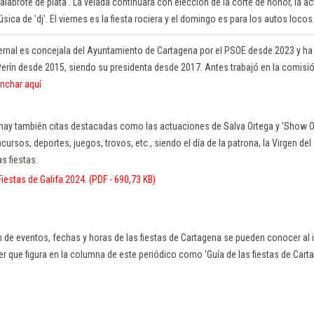
'Calabrote de plata'. La velada continuará con elección de la corte de honor, la ac
sica de 'dj'. El viernes es la fiesta rociera y el domingo es para los autos locos
ernal es concejala del Ayuntamiento de Cartagena por el PSOE desde 2023 y ha
Perín desde 2015, siendo su presidenta desde 2017. Antes trabajó en la comisión
inchar aquí
 hay también citas destacadas como las actuaciones de Salva Ortega y 'Show Or
cursos, deportes, juegos, trovos, etc., siendo el día de la patrona, la Virgen del 
as fiestas.
iestas de Galifa 2024. (PDF - 690,73 KB)
 de eventos, fechas y horas de las fiestas de Cartagena se pueden conocer al i
r que figura en la columna de este periódico como 'Guía de las fiestas de Cart