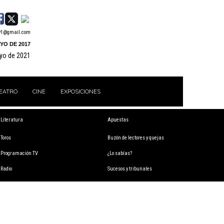
y1@gmail.com
YO DE 2017
ayo de 2021
EATRO
CINE
EXPOSICIONES
Literatura
Apuestas
Toros
Buzón de lectores y quejas
Programación TV
¿Lo sabías?
Radio
Sucesos y tribunales