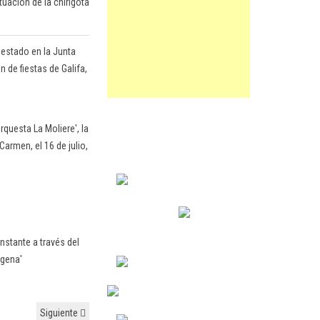
tuación de la chirigota
.
 estado en la Junta
 de fiestas de Galifa,
questa La Moliere', la
Carmen, el 16 de julio,
nstante a través del
agena'
Siguiente