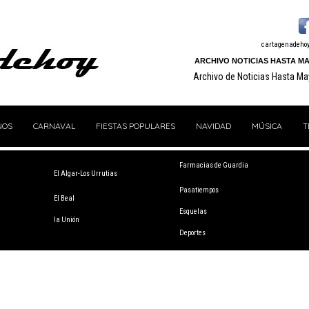
cartagenadeho
ARCHIVO NOTICIAS HASTA MA
Archivo de Noticias Hasta M
NOS
CARNAVAL
FIESTAS POPULARES
NAVIDAD
MÚSICA
T
Farmacias de Guardia
El Algar-Los Urrutias
Pasatiempos
El Beal
Esquelas
la Unión
Deportes