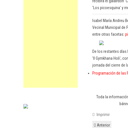
recibirá el galalrdón 
'Los picoesquina' y mú
Isabel María Andreu B
Vecinal Municipal de 
entre otras facetas:
p
De los restantes días
'II Gymkhana Holi', con
jornada del cierre de l
Programación de las F
Toda la información
bánne
Imprimir
Anterior