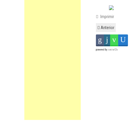
Imprimir
Anterior
powered by
social2s