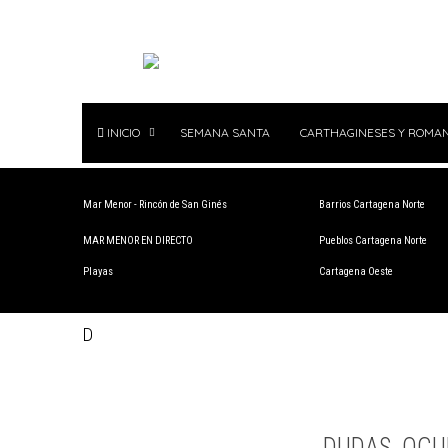
INICIO
SEMANA SANTA
CARTHAGINESES Y ROMA
Mar Menor - Rincón de San Ginés
Barrios Cartagena Norte
MAR MENOR EN DIRECTO
Pueblos Cartagena Norte
Playas
Cartagena Oeste
D
DUDAS, OCU