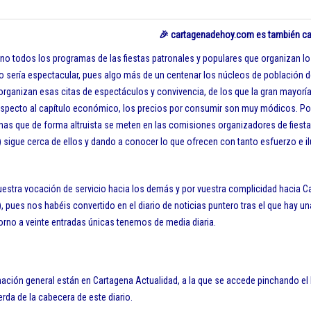
🎉 cartagenadehoy.com es también ca
o todos los programas de las fiestas patronales y populares que organizan l
do sería espectacular, pues algo más de un centenar los núcleos de población d
organizan esas citas de espectáculos y convivencia, de los que la gran mayoría 
especto al capítulo económico, los precios por consumir son muy módicos. Por 
nas que de forma altruista se meten en las comisiones organizadores de fiest
) sigue cerca de ellos y dando a conocer lo que ofrecen con tanto esfuerzo e i
uestra vocación de servicio hacia los demás y por vuestra complicidad hacia 
, pues nos habéis convertido en el diario de noticias puntero tras el que hay un
torno a veinte entradas únicas tenemos de media diaria.
mación general están en Cartagena Actualidad, a la que se accede pinchando el 
ierda de la cabecera de este diario.