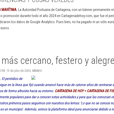
S MARÍTIMA
. La Autoridad Portuaria de Cartagena, con un bánner permanente 
izo promoción durante todo el año 2024 en Cartagenadehoy.com, que fue el peri
dicaron los datos de Google Analytics. Pues bien, no ha pagado ni un sólo euro
 euros.
o más cercano, festero y alegr
CYA. 13 de julio de 2024, SÁBADO.
 El periódico de
igue en la línea que fijó cuando arrancó hace más de catorce años de centrarse e
nos de forma altruista hacia su entorno.
CARTAGENA DE HOY = CARTAGENA DE FI
mente populares para dar a conocer estas actividades y para que las conozcan o
estros primeros pasos seguimos con nuestros dos lemas: 'Lo que no se conoce no 
 es un municipio'. Además, somos la plataforma ideal para anunciarse debido a nu