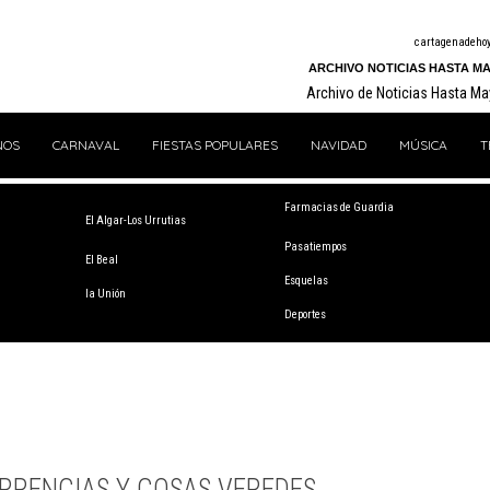
cartagenadeho
ARCHIVO NOTICIAS HASTA MA
Archivo de Noticias Hasta M
NOS
CARNAVAL
FIESTAS POPULARES
NAVIDAD
MÚSICA
T
Farmacias de Guardia
El Algar-Los Urrutias
Pasatiempos
El Beal
Esquelas
la Unión
Deportes
RRENCIAS Y COSAS VEREDES