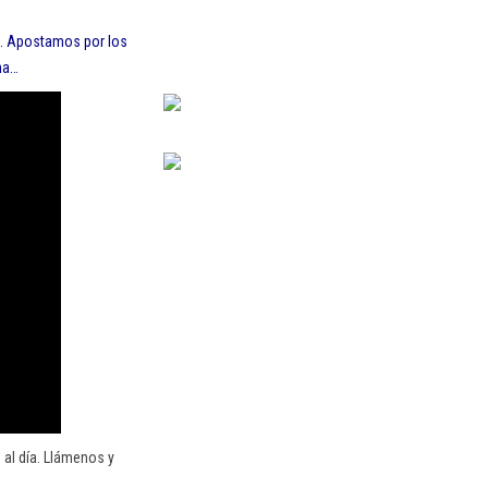
io. Apostamos por los
ena…
al día. Llámenos y