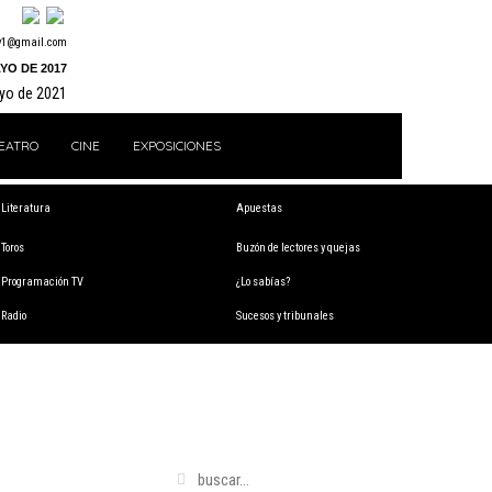
y1@gmail.com
YO DE 2017
ayo de 2021
EATRO
CINE
EXPOSICIONES
Literatura
Apuestas
Toros
Buzón de lectores y quejas
Programación TV
¿Lo sabías?
Radio
Sucesos y tribunales