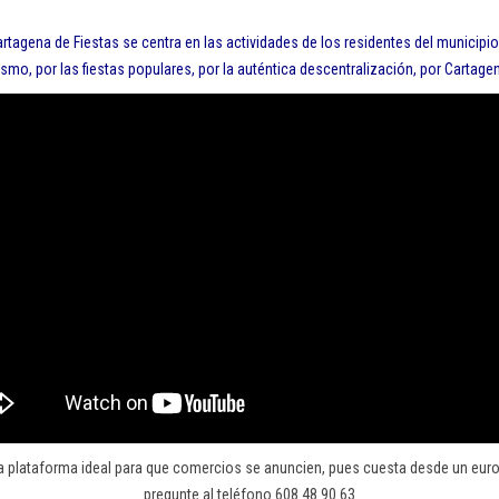
rtagena de Fiestas se centra en las actividades de los residentes del municip
ismo, por las fiestas populares, por la auténtica descentralización, por Cartag
plataforma ideal para que comercios se anuncien, pues cuesta desde un euro 
pregunte al teléfono 608 48 90 63