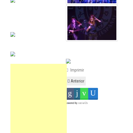
Imprimir
Anterior
powered by
social2s