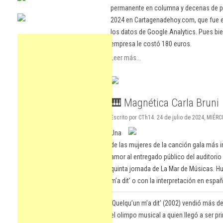
permanente en columna y decenas de pu
2024 en Cartagenadehoy.com, que fue el
los datos de Google Analytics. Pues bie
empresa le costó 180 euros.
Leer más...
🎹 Magnética Carla Bruni
Escrito por CTh14. 24 de julio de 2024, MIÉR
Una
de las mujeres de la canción gala más 
amor al entregado público del auditorio 
quinta jornada de La Mar de Músicas. H
m’a dit’ o con la interpretación en españ
‘Quelqu’un m’a dit’ (2002) vendió más 
el olimpo musical a quien llegó a ser pr