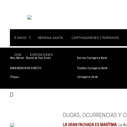
INICIO
SEMANA SANTA
CARTHAGINESES Y ROMANOS
CINE
EXPOSICIONES
Mar Menor - Rincón de San Ginés
Barrios Cartagena Norte
MAR MENOR EN DIRECTO
Pueblos Cartagena Norte
Playas
Cartagena Oeste
D
DUDAS, OCURRENCIAS Y C
LA GRAN FACHADA ES MARÍTIMA
. La A