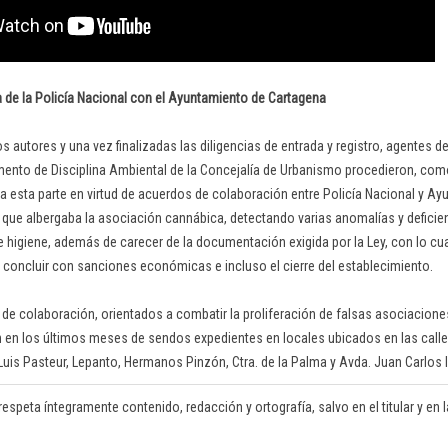
de la Policía Nacional con el Ayuntamiento de Cartagena
os autores y una vez finalizadas las diligencias de entrada y registro, agentes de
ento de Disciplina Ambiental de la Concejalía de Urbanismo procedieron, com
a esta parte en virtud de acuerdos de colaboración entre Policía Nacional y Ayu
l que albergaba la asociación cannábica, detectando varias anomalías y deficie
 higiene, además de carecer de la documentación exigida por la Ley, con lo cual
 concluir con sanciones económicas e incluso el cierre del establecimiento.
de colaboración, orientados a combatir la proliferación de falsas asociacion
n en los últimos meses de sendos expedientes en locales ubicados en las calle
Luis Pasteur, Lepanto, Hermanos Pinzón, Ctra. de la Palma y Avda. Juan Carlos I
respeta íntegramente contenido, redacción y ortografía, salvo en el titular y en la