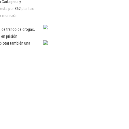
n Cartagena y
uesta por 362 plantas
a munición.
de tráfico de drogas,
 en prisión
xplotar también una