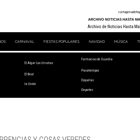
cartagenadeho
ARCHIVO NOTICIAS HASTA MA
Archivo de Noticias Hasta M
NOS
CARNAVAL
FIESTAS POPULARES
NAVIDAD
MÚSICA
T
Farmacias de Guardia
El Algar-Los Urrutias
Pasatiempos
El Beal
Esquelas
la Unión
Deportes
RRENCIAS Y COSAS VEREDES