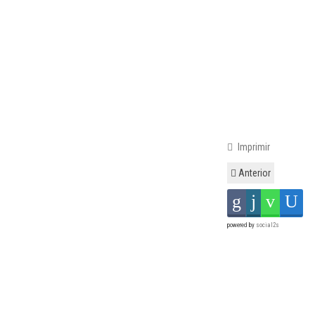
Imprimir
Anterior
powered by
social2s