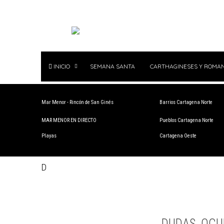
INICIO
SEMANA SANTA
CARTHAGINESES Y ROMA
Mar Menor - Rincón de San Ginés
Barrios Cartagena Norte
MAR MENOR EN DIRECTO
Pueblos Cartagena Norte
Playas
Cartagena Oeste
D
DUDAS, OCU