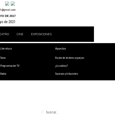
y1@gmail.com
YO DE 2017
ayo de 2021
EATRO
CINE
EXPOSICIONES
Literatura
Apuestas
Toros
Buzón de lectores y quejas
Programación TV
¿Lo sabías?
Radio
Sucesos y tribunales