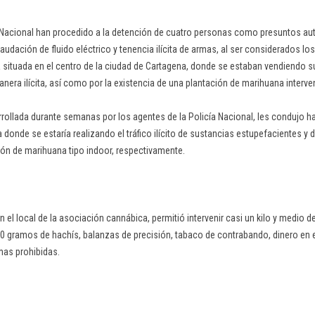
 Nacional han procedido a la detención de cuatro personas como presuntos aut
raudación de fluido eléctrico y tenencia ilícita de armas, al ser considerados l
situada en el centro de la ciudad de Cartagena, donde se estaban vendiendo s
era ilícita, así como por la existencia de una plantación de marihuana interven
rrollada durante semanas por los agentes de la Policía Nacional, les condujo 
donde se estaría realizando el tráfico ilícito de sustancias estupefacientes y
ión de marihuana tipo indoor, respectivamente.
en el local de la asociación cannábica, permitió intervenir casi un kilo y medio 
 gramos de hachís, balanzas de precisión, tabaco de contrabando, dinero en 
mas prohibidas.