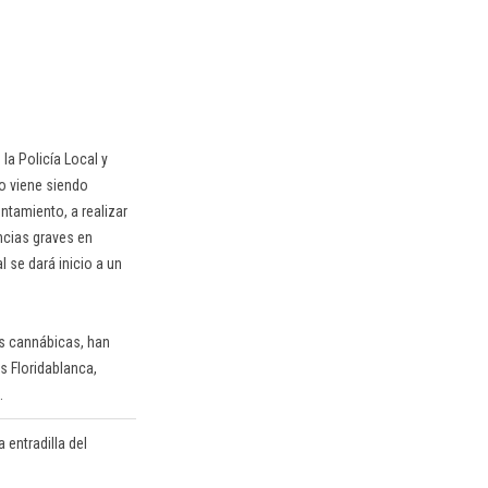
 la Policía Local y
o viene siendo
ntamiento, a realizar
ncias graves en
 se dará inicio a un
es cannábicas, han
s Floridablanca,
.
 entradilla del