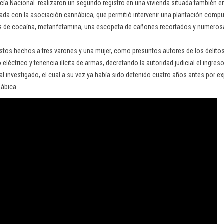
icía Nacional realizaron un segundo registro en una vivienda situada también e
ada con la asociación cannábica, que permitió intervenir una plantación comp
 de cocaína, metanfetamina, una escopeta de cañones recortados y numeros
stos hechos a tres varones y una mujer, como presuntos autores de los delitos 
 eléctrico y tenencia ilícita de armas, decretando la autoridad judicial el ingreso
pal investigado, el cual a su vez ya había sido detenido cuatro años antes por e
nábica.