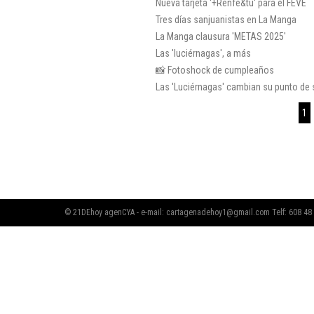
Nueva tarjeta ‘+Renfe&tú‘ para el FEVE
Tres días sanjuanistas en La Manga
La Manga clausura 'METAS 2025'
Las 'luciérnagas', a más
📸 Fotoshock de cumpleaños
Las 'Luciérnagas' cambian su punto de 
1
© 21DEhoy agenCYA - e-mail:
cartagenadehoy1@gmail.com
Telf: 608 48