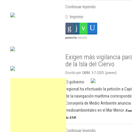
Continuar leyendo
Imprimir
powered by
social2s
Exigen más vigilancia para 
de la Isla del Ciervo
Escrito por CARM. 3-7-2025 (jueves).
El gobierno
regional ha efectuado la petición a Capi
de la navegación marítima corresponde a
Consejería de Medio Ambiente anuncia q
medioambientales en el Mar Menor.
Foto
de ENP.
Continuar leyendo