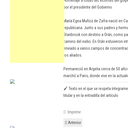
Homenaje a todas las víctimas del golpe m
por el presidente del Gobierno.
María Egea Muñoz de Zafra nació en Car
republicana. Junto a sus padres y herm
Stanbrook con destino a Orán, como pas
camino del exilio. En Orán estuvieron i
enviado a varios campos de concentraci
los aliados.
Permaneció en Argelia cerca de 50 año
marchó a Paris, donde vive en la actuali
🖌️ Texto en el que se respeta íntegrame
titular y en la entradilla del artículo
Imprimir
Anterior