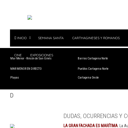
INICIO
SEMANA SANTA
CARTHAGINESES Y ROMANOS
CINE
EXPOSICIONES
Mar Menor - Rincón de San Ginés
Barrios Cartagena Norte
MAR MENOR EN DIRECTO
Pueblos Cartagena Norte
Playas
Cartagena Oeste
D
DUDAS, OCURRENCIAS Y C
LA GRAN FACHADA ES MARÍTIMA
. La A