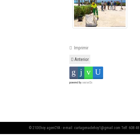
Imprimir
Anterior
powered by
social2s
© 21DEhoy agenCYA - e-mail:
cartagenadehoy1@gmail.com
Telf: 608 48