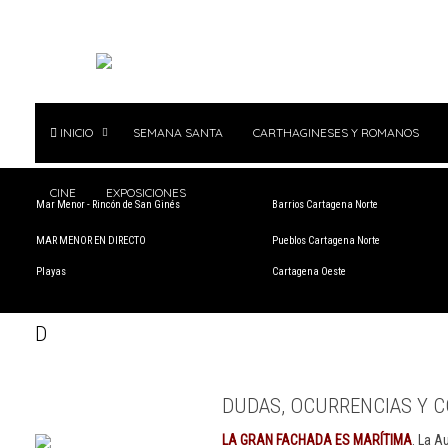
INICIO
SEMANA SANTA
CARTHAGINESES Y ROMANOS
CINE
EXPOSICIONES
Mar Menor - Rincón de San Ginés
Barrios Cartagena Norte
MAR MENOR EN DIRECTO
Pueblos Cartagena Norte
Playas
Cartagena Oeste
D
DUDAS, OCURRENCIAS Y C
LA GRAN FACHADA ES MARÍTIMA
. La A