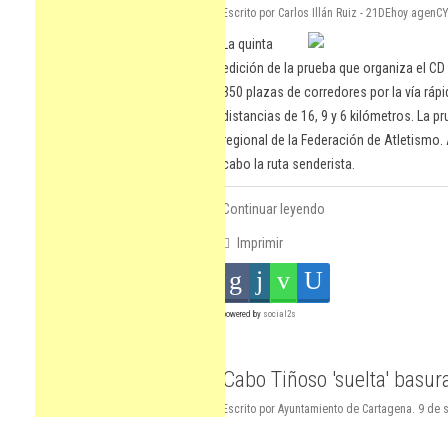
Escrito por Carlos Illán Ruiz - 21DEhoy agen
La quinta
edición de la prueba que organiza el C
350 plazas de corredores por la vía rápi
distancias de 16, 9 y 6 kilómetros. La 
regional de la Federación de Atletismo
cabo la ruta senderista.
Continuar leyendo
Imprimir
powered by
social2s
Cabo Tiñoso 'suelta' basur
Escrito por Ayuntamiento de Cartagena. 9 de