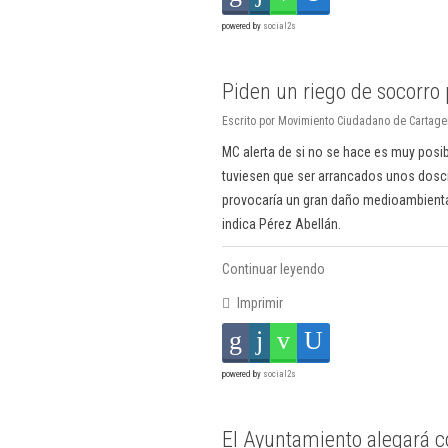
powered by
social2s
Piden un riego de socorro 
Escrito por Movimiento Ciudadano de Cartage
MC alerta de si no se hace es muy posi
tuviesen que ser arrancados unos dosci
provocaría un gran daño medioambienta
indica Pérez Abellán.
Continuar leyendo
Imprimir
powered by
social2s
El Ayuntamiento alegará co