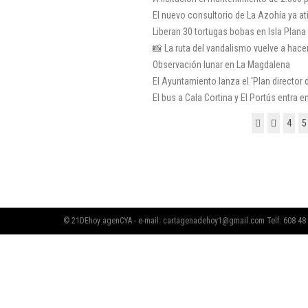
El nuevo consultorio de La Azohía ya at
Liberan 30 tortugas bobas en Isla Plana
📸 La ruta del vandalismo vuelve a hac
Observación lunar en La Magdalena
El Ayuntamiento lanza el 'Plan director 
El bus a Cala Cortina y El Portús entra e
4
5
© 21DEhoy agenCYA - e-mail:
cartagenadehoy1@gmail.com
Telf: 608 48