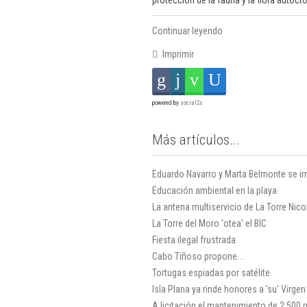
protección de la fauna y la flora autóct
Continuar leyendo
Imprimir
powered by
social2s
Más artículos...
Eduardo Navarro y Marta Belmonte se i
Educación ambiental en la playa
La antena multiservicio de La Torre Nic
La Torre del Moro 'otea' el BIC
Fiesta ilegal frustrada
Cabo Tiñoso propone...
Tortugas espiadas por satélite
Isla Plana ya rinde honores a 'su' Virgen
A licitación el mantenimiento de 2.500 