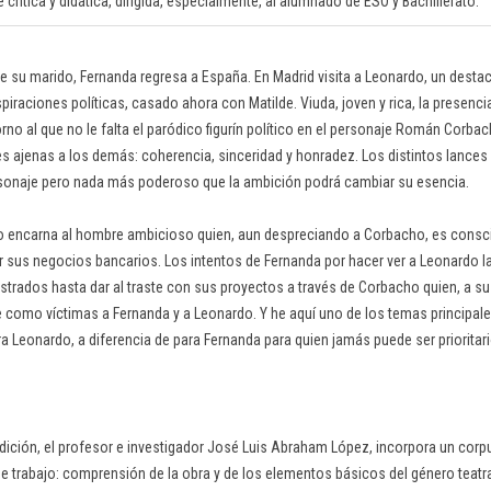
crítica y didática, dirigida, especialmente, al alumnado de ESO y Bachillerato.
 de su marido, Fernanda regresa a España. En Madrid visita a Leonardo, un des
piraciones políticas, casado ahora con Matilde. Viuda, joven y rica, la presenc
orno al que no le falta el paródico figurín político en el personaje Román Corba
s ajenas a los demás: coherencia, sinceridad y honradez. Los distintos lances
rsonaje pero nada más poderoso que la ambición podrá cambiar su esencia.
o encarna al hombre ambicioso quien, aun despreciando a Corbacho, es consci
r sus negocios bancarios. Los intentos de Fernanda por hacer ver a Leonardo 
ustrados hasta dar al traste con sus proyectos a través de Corbacho quien, a su
 como víctimas a Fernanda y a Leonardo. Y he aquí uno de los temas principales 
a Leonardo, a diferencia de para Fernanda para quien jamás puede ser prioritari
edición, el profesor e investigador José Luis Abraham López, incorpora un corpu
e trabajo: comprensión de la obra y de los elementos básicos del género teatra