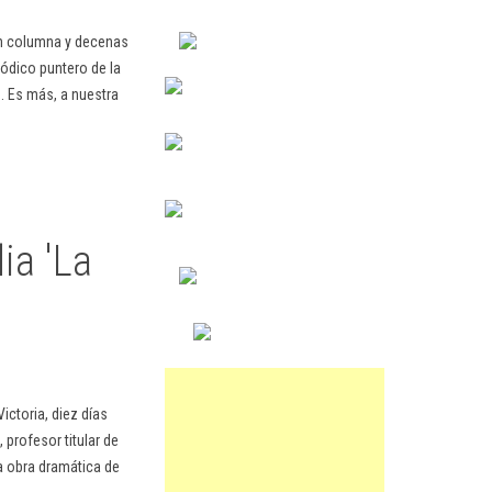
en columna y decenas
ódico puntero de la
. Es más, a nuestra
ia 'La
ctoria, diez días
 profesor titular de
a obra dramática de