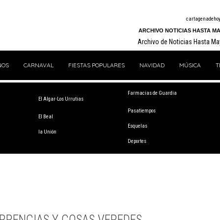
cartagenadeho
ARCHIVO NOTICIAS HASTA MA
Archivo de Noticias Hasta M
NOS
CARNAVAL
FIESTAS POPULARES
NAVIDAD
MÚSICA
T
Farmacias de Guardia
El Algar-Los Urrutias
Pasatiempos
El Beal
Esquelas
la Unión
Deportes
RRENCIAS Y COSAS VEREDES