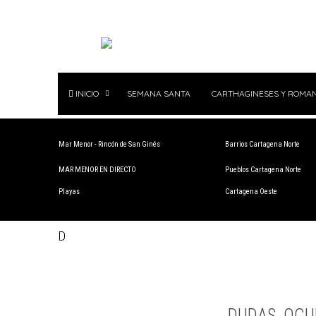
INICIO
SEMANA SANTA
CARTHAGINESES Y ROMA
Mar Menor - Rincón de San Ginés
Barrios Cartagena Norte
MAR MENOR EN DIRECTO
Pueblos Cartagena Norte
Playas
Cartagena Oeste
D
DUDAS, OCU