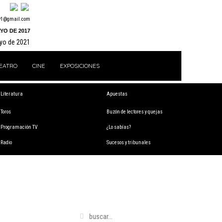
y1@gmail.com
YO DE 2017
ayo de 2021
EATRO
CINE
EXPOSICIONES
Literatura
Apuestas
Toros
Buzón de lectores y quejas
Programación TV
¿Lo sabías?
Radio
Sucesos y tribunales