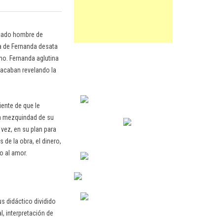
tacado hombre de
ia de Fernanda desata
cho. Fernanda aglutina
 acaban revelando la
ente de que le
la mezquindad de su
 vez, en su plan para
de la obra, el dinero,
o al amor.
s didáctico dividido
l, interpretación de