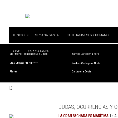
INICIO
SEMANA SANTA
CARTHAGINESES Y ROMANOS
CINE
EXPOSICIONES
Mar Menor - Rincón de San Ginés
Barrios Cartagena Norte
MAR MENOR EN DIRECTO
Pueblos Cartagena Norte
Playas
Cartagena Oeste
D
DUDAS, OCURRENCIAS Y C
LA GRAN FACHADA ES MARÍTIMA
. La A