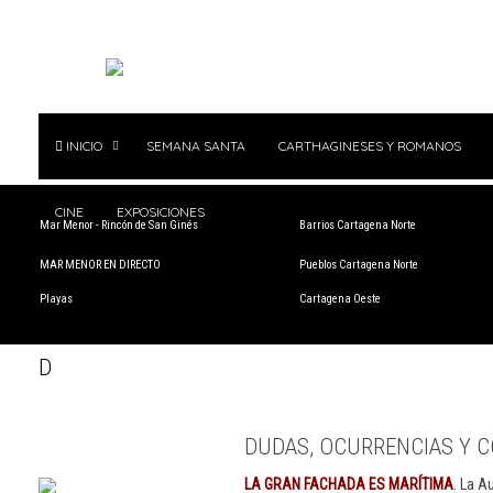
INICIO
SEMANA SANTA
CARTHAGINESES Y ROMANOS
CINE
EXPOSICIONES
Mar Menor - Rincón de San Ginés
Barrios Cartagena Norte
MAR MENOR EN DIRECTO
Pueblos Cartagena Norte
Playas
Cartagena Oeste
D
DUDAS, OCURRENCIAS Y C
LA GRAN FACHADA ES MARÍTIMA
. La A