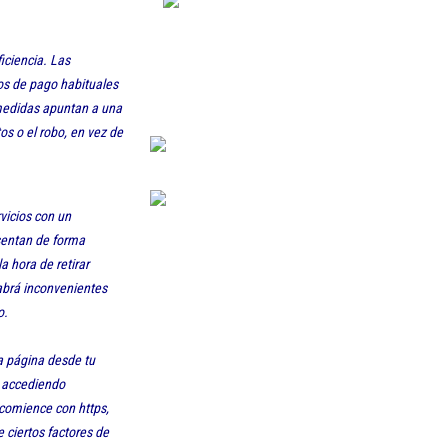
iciencia. Las
s de pago habituales
smedidas apuntan a una
os o el robo, en vez de
vicios con un
esentan de forma
a hora de retirar
habrá inconvenientes
o.
a página desde tu
s accediendo
 comience con https,
e ciertos factores de