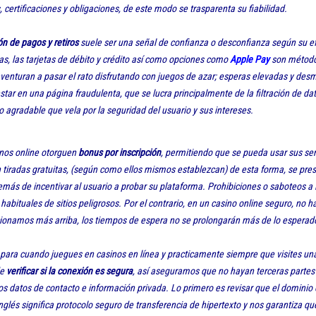
 certificaciones y obligaciones, de este modo se trasparenta su fiabilidad.
n de pagos y retiros
suele ser una señal de confianza o desconfianza según su ef
as, las tarjetas de débito y crédito así como opciones como
Apple Pay
son método
aventuran a pasar el rato disfrutando con juegos de azar; esperas elevadas y de
star en una página fraudulenta, que se lucra principalmente de la filtración de dat
agradable que vela por la seguridad del usuario y sus intereses.
inos online otorguen
bonus por inscripción
, permitiendo que se pueda usar sus ser
n tiradas gratuitas, (según como ellos mismos establezcan) de esta forma, se pr
emás de incentivar al usuario a probar su plataforma. Prohibiciones o saboteos a l
 habituales de sitios peligrosos. Por el contrario, en un casino online seguro, no 
onamos más arriba, los tiempos de espera no se prolongarán más de lo esperad
 para cuando juegues en casinos en línea y practicamente siempre que visites un
de
verificar si la conexión es segura
, así aseguramos que no hayan terceras parte
s datos de contacto e información privada. Lo primero es revisar que el dominio
nglés significa protocolo seguro de transferencia de hipertexto y nos garantiza qu