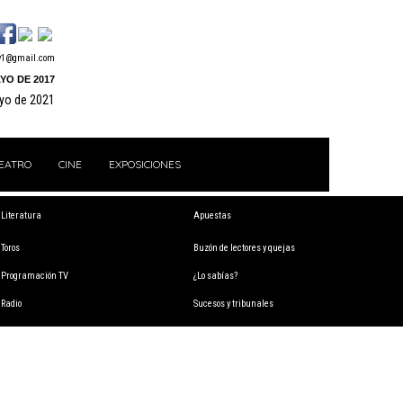
y1@gmail.com
YO DE 2017
ayo de 2021
EATRO
CINE
EXPOSICIONES
Literatura
Apuestas
Toros
Buzón de lectores y quejas
Programación TV
¿Lo sabías?
Radio
Sucesos y tribunales