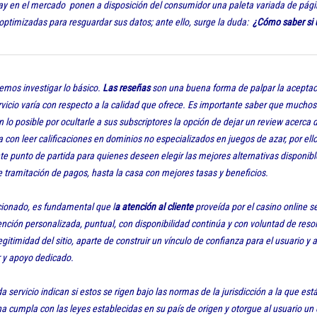
hay en el mercado ponen a disposición del consumidor una paleta variada de pági
ptimizadas para resguardar sus datos; ante ello, surge la duda:
¿Cómo saber si 
emos investigar lo básico.
Las reseñas
son una buena forma de palpar la aceptaci
vicio varía con respecto a la calidad que ofrece. Es importante saber que muchos
 lo posible por ocultarle a sus subscriptores la opción de dejar un review acerc
a con leer calificaciones en dominios no especializados en juegos de azar, por ell
e punto de partida para quienes deseen elegir las mejores alternativas disponibl
 tramitación de pagos, hasta la casa con mejores tasas y beneficios.
ionado, es fundamental que l
a atención al cliente
proveída por el casino online se
ción personalizada, puntual, con disponibilidad continúa y con voluntad de reso
egitimidad del sitio, aparte de construir un vínculo de confianza para el usuario y
 y apoyo dedicado.
 servicio indican si estos se rigen bajo las normas de la jurisdicción a la que es
na cumpla con las leyes establecidas en su país de origen y otorgue al usuario un