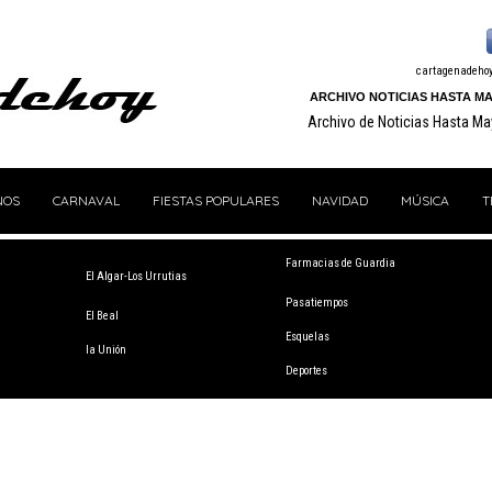
cartagenadeho
ARCHIVO NOTICIAS HASTA MA
Archivo de Noticias Hasta M
NOS
CARNAVAL
FIESTAS POPULARES
NAVIDAD
MÚSICA
T
Farmacias de Guardia
El Algar-Los Urrutias
Pasatiempos
El Beal
Esquelas
la Unión
Deportes