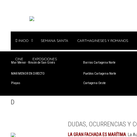
INICIO
SEMANA SANTA
CARTHAGINESES Y ROMANOS
CINE
EXPOSICIONES
Mar Menor - Rincón de San Ginés
Barrios Cartagena Norte
MAR MENOR EN DIRECTO
Pueblos Cartagena Norte
Playas
Cartagena Oeste
D
DUDAS, OCURRENCIAS Y C
LA GRAN FACHADA ES MARÍTIMA
. La A