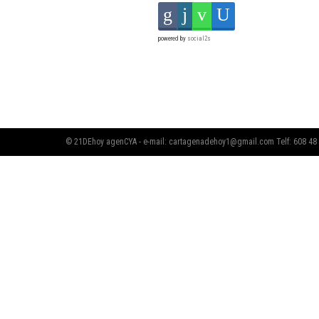
powered by
social2s
© 21DEhoy agenCYA - e-mail:
cartagenadehoy1@gmail.com
Telf: 608 48