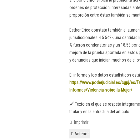
al 6 por ciento, si bien la presidenta de
órdenes de protección interesadas ante
proporción entre éstas también se mantie
Esther Erice constata también el aumen
jurisdiccionales -15.548-, una cantidad l
% fueron condenatorias y un 18,58 por c
mejora de la prueba aportada en estos 
y denuncias que inician muchos de ello
El informe y los datos estadísticos est
https://www.poderjudicial.es/cgpj/es/T
Informes/Violencia-sobre-la-Mujer/
🖌️ Texto en el que se respeta íntegrame
titular y en la entradilla del artículo
Imprimir
Anterior