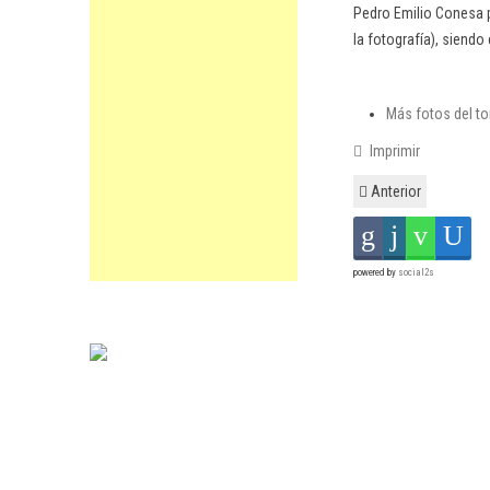
Pedro Emilio Conesa p
la fotografía), siendo
Más fotos del to
Imprimir
Anterior
powered by
social2s