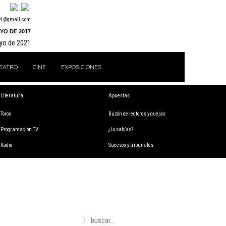
y1@gmail.com
YO DE 2017
ayo de 2021
EATRO
CINE
EXPOSICIONES
Literatura
Apuestas
Toros
Buzón de lectores y quejas
Programación TV
¿Lo sabías?
Radio
Sucesos y tribunales