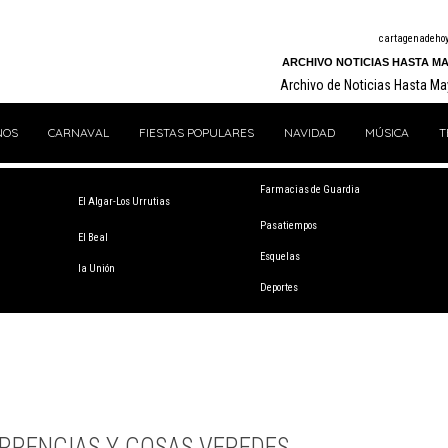
cartagenadeho
ARCHIVO NOTICIAS HASTA MA
Archivo de Noticias Hasta M
NOS
CARNAVAL
FIESTAS POPULARES
NAVIDAD
MÚSICA
T
Farmacias de Guardia
El Algar-Los Urrutias
Pasatiempos
El Beal
Esquelas
la Unión
Deportes
RRENCIAS Y COSAS VEREDES