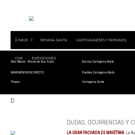
INICIO
SEMANA SANTA
CARTHAGINESES Y ROMANOS
CINE
EXPOSICIONES
Mar Menor - Rincón de San Ginés
Barrios Cartagena Norte
MAR MENOR EN DIRECTO
Pueblos Cartagena Norte
Playas
Cartagena Oeste
D
DUDAS, OCURRENCIAS Y C
LA GRAN FACHADA ES MARÍTIMA
. La A