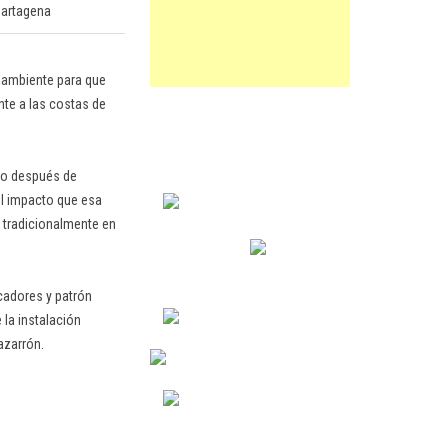
Cartagena
ioambiente para que
nte a las costas de
ado después de
el impacto que esa
n tradicionalmente en
cadores y patrón
 la instalación
azarrón.