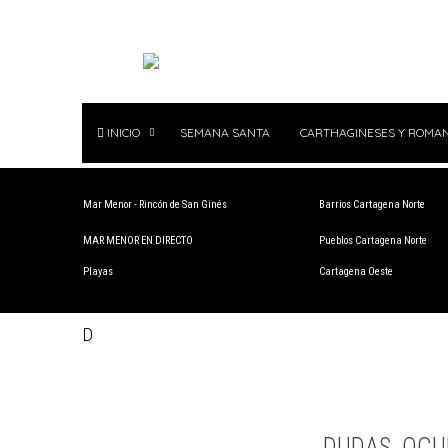
INICIO
SEMANA SANTA
CARTHAGINESES Y ROMA
Mar Menor - Rincón de San Ginés
Barrios Cartagena Norte
MAR MENOR EN DIRECTO
Pueblos Cartagena Norte
Playas
Cartagena Oeste
D
DUDAS, OCU