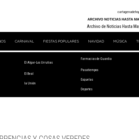
cartagenadeho
ARCHIVO NOTICIAS HASTA MA
Archivo de Noticias Hasta M
NOS
CARNAVAL
FIESTAS POPULARES
NAVIDAD
MÚSICA
T
Farmacias de Guardia
El Algar-Los Urrutias
Pasatiempos
El Beal
Esquelas
la Unión
Deportes
RRENCIAS Y COSAS VEREDES