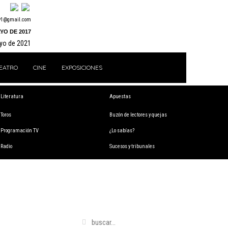
y1@gmail.com
YO DE 2017
ayo de 2021
EATRO
CINE
EXPOSICIONES
Literatura
Apuestas
Toros
Buzón de lectores y quejas
Programación TV
¿Lo sabías?
Radio
Sucesos y tribunales