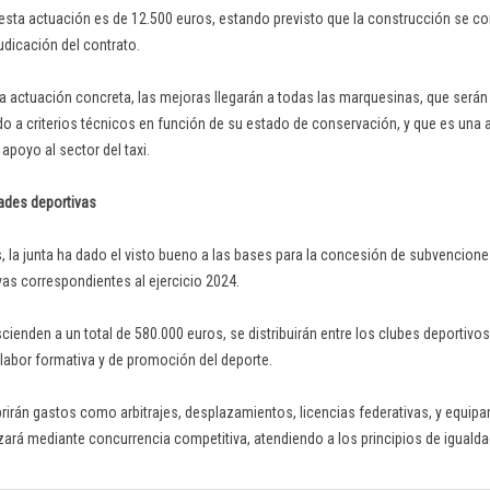
esta actuación es de 12.500 euros, estando previsto que la construcción se c
udicación del contrato.
a actuación concreta, las mejoras llegarán a todas las marquesinas, que será
do a criterios técnicos en función de su estado de conservación, y que es una 
apoyo al sector del taxi.
ades deportivas
s, la junta ha dado el visto bueno a las bases para la concesión de subvencione
as correspondientes al ejercicio 2024.
cienden a un total de 580.000 euros, se distribuirán entre los clubes deportivo
 labor formativa y de promoción del deporte.
irán gastos como arbitrajes, desplazamientos, licencias federativas, y equipa
zará mediante concurrencia competitiva, atendiendo a los principios de igualda