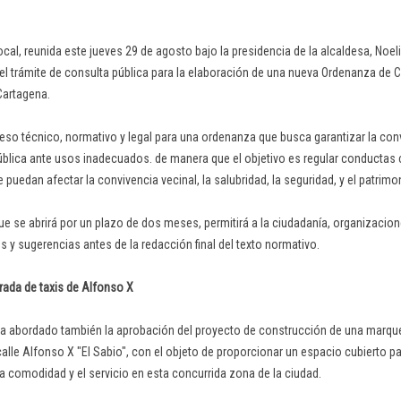
ocal, reunida este jueves 29 de agosto bajo la presidencia de la alcaldesa, Noel
 del trámite de consulta pública para la elaboración de una nueva Ordenanza de
Cartagena.
ceso técnico, normativo y legal para una ordenanza que busca garantizar la conv
pública ante usos inadecuados. de manera que el objetivo es regular conductas
puedan afectar la convivencia vecinal, la salubridad, la seguridad, y el patrimo
que se abrirá por un plazo de dos meses, permitirá a la ciudadanía, organizacio
 y sugerencias antes de la redacción final del texto normativo.
rada de taxis de Alfonso X
ha abordado también la aprobación del proyecto de construcción de una marques
alle Alfonso X "El Sabio", con el objeto de proporcionar un espacio cubierto par
a comodidad y el servicio en esta concurrida zona de la ciudad.