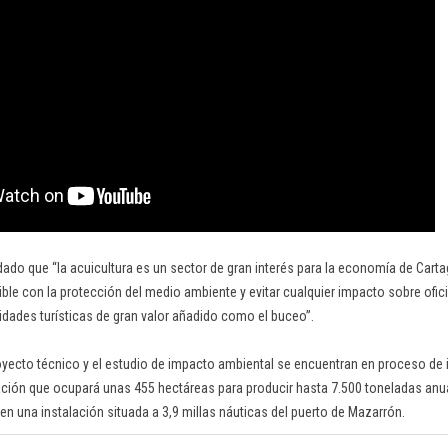
ado que “la acuicultura es un sector de gran interés para la economía de Cartag
le con la protección del medio ambiente y evitar cualquier impacto sobre ofici
idades turísticas de gran valor añadido como el buceo”.
proyecto técnico y el estudio de impacto ambiental se encuentran en proceso de
lación que ocupará unas 455 hectáreas para producir hasta 7.500 toneladas anu
en una instalación situada a 3,9 millas náuticas del puerto de Mazarrón.