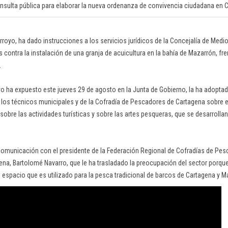
onsulta pública para elaborar la nueva ordenanza de convivencia ciudadana en 
Arroyo, ha dado instrucciones a los servicios jurídicos de la Concejalía de Med
contra la instalación de una granja de acuicultura en la bahía de Mazarrón, fre
.
yo ha expuesto este jueves 29 de agosto en la Junta de Gobierno, la ha adopt
 los técnicos municipales y de la Cofradía de Pescadores de Cartagena sobre 
 sobre las actividades turísticas y sobre las artes pesqueras, que se desarrolla
omunicación con el presidente de la Federación Regional de Cofradías de Pes
ena, Bartolomé Navarro, que le ha trasladado la preocupación del sector porque
n espacio que es utilizado para la pesca tradicional de barcos de Cartagena y M