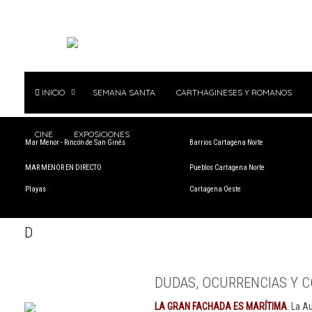
INICIO
SEMANA SANTA
CARTHAGINESES Y ROMANOS
CINE
EXPOSICIONES
Mar Menor - Rincón de San Ginés
Barrios Cartagena Norte
MAR MENOR EN DIRECTO
Pueblos Cartagena Norte
Playas
Cartagena Oeste
D
DUDAS, OCURRENCIAS Y C
LA GRAN FACHADA ES MARÍTIMA
. La A