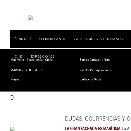
INICIO
SEMANA SANTA
CARTHAGINESES Y ROMANOS
CINE
EXPOSICIONES
Mar Menor - Rincón de San Ginés
Barrios Cartagena Norte
MAR MENOR EN DIRECTO
Pueblos Cartagena Norte
Playas
Cartagena Oeste
D
DUDAS, OCURRENCIAS Y C
LA GRAN FACHADA ES MARÍTIMA
. La A