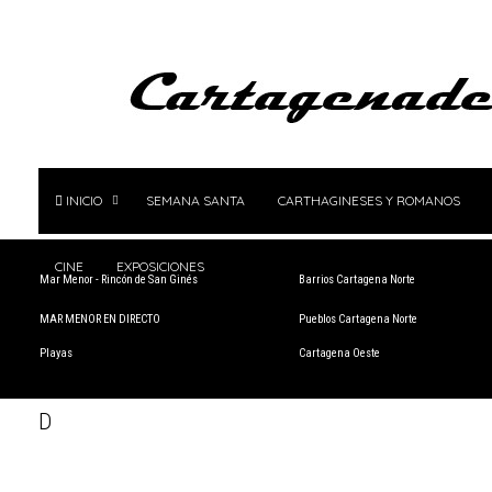
INICIO
SEMANA SANTA
CARTHAGINESES Y ROMANOS
CINE
EXPOSICIONES
Mar Menor - Rincón de San Ginés
Barrios Cartagena Norte
MAR MENOR EN DIRECTO
Pueblos Cartagena Norte
Playas
Cartagena Oeste
D