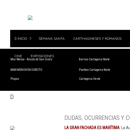
INICIO
SEMANA SANTA
CARTHAGINESES Y ROMANOS
CINE
EXPOSICIONES
Mar Menor - Rincón de San Ginés
Barrios Cartagena Norte
MAR MENOR EN DIRECTO
Pueblos Cartagena Norte
Playas
Cartagena Oeste
D
DUDAS, OCURRENCIAS Y C
LA GRAN FACHADA ES MARÍTIMA
. La A