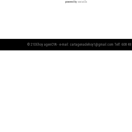
powered by
social2s
© 21DEhoy agenCYA - e-mail:
cartagenadehoy1@gmail.com
Telf: 608 48