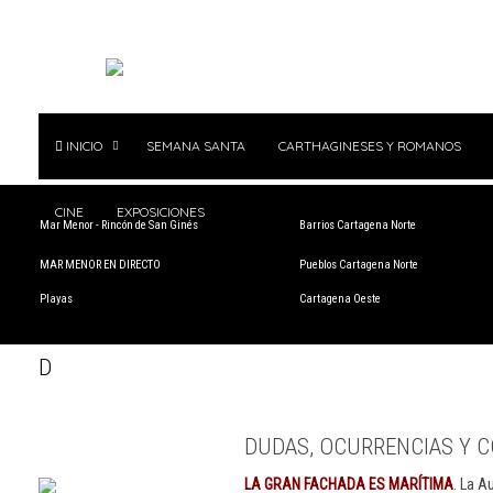
INICIO
SEMANA SANTA
CARTHAGINESES Y ROMANOS
CINE
EXPOSICIONES
Mar Menor - Rincón de San Ginés
Barrios Cartagena Norte
MAR MENOR EN DIRECTO
Pueblos Cartagena Norte
Playas
Cartagena Oeste
D
DUDAS, OCURRENCIAS Y C
LA GRAN FACHADA ES MARÍTIMA
. La A