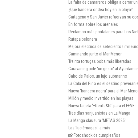
La falta de camareros obliga a cerrar u
¿Qué bandera ondea hoy en la playa?
Cartagena y San Javier refuerzan su co
En forma sobre los arenales
Reclaman más pantalanes para Los Nie
Rutapa belonera
Mejora eléctrica de setecientos mil eu
Caminando junto al Mar Menor
Treinta tortugas boba más liberadas
Caravaning pide 'un gesto' al Ayuntami
Cabo de Palos, un lujo submarino
La Cala del Pino es el destino preveran
Nueva 'bandera negra' para el Mar Meno
Millón y medio invertido en las playas
Nueva tarjeta ‘+Renfe&tú‘ para el FEVE
Tres días sanjuanistas en La Manga
La Manga clausura 'METAS 2025'
Las 'luciérnagas', a más
📸 Fotoshock de cumpleaños