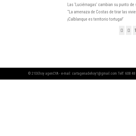
Las 'Luciérnagas' cambian su punto de 
"La amenaza de Costas de tirar las vivie
¡Calblanque es territorio tortuga!’
© 21DEhoy agenCYA - e-mail:
cartagenadehoy1@gmail.com
Telf: 608 48