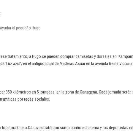
:
a ayudar al pequeño
Hugo
r ese tratamiento, a Hugo se pueden comprar camisetas y dorsales en 'Kampam
de de 'Luz azul', en el antiguo local de Maderas Asuar en la avenida Reina Victori
cer 350 kilómetros en 5 jornadas, en la zona de Cartagena. Cada jornada serán 
ansmitidas por redes sociales.
la locutora Chelo Cánovas trató con sumo cariño este tema y los deportistas e