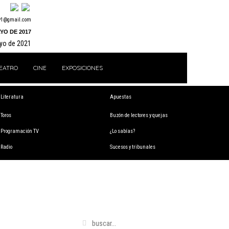
y1@gmail.com
YO DE 2017
ayo de 2021
EATRO
CINE
EXPOSICIONES
Literatura
Apuestas
Toros
Buzón de lectores y quejas
Programación TV
¿Lo sabías?
Radio
Sucesos y tribunales