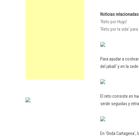
Noticias relacionadas
'Reto por
Hugo
'
‘Reto por la vida’ par
Para ayudar a costea
del jabalí' y en la se
El reto consiste en ha
serán seguidas y retr
En 'Onda Cartagena', 