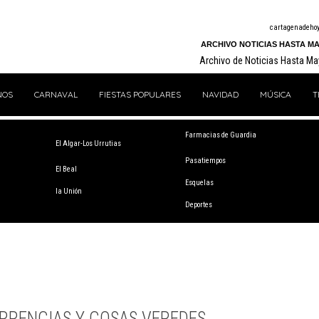
cartagenadeho
ARCHIVO NOTICIAS HASTA MA
Archivo de Noticias Hasta M
NOS
CARNAVAL
FIESTAS POPULARES
NAVIDAD
MÚSICA
T
Farmacias de Guardia
El Algar-Los Urrutias
Pasatiempos
El Beal
Esquelas
la Unión
Deportes
RRENCIAS Y COSAS VEREDES