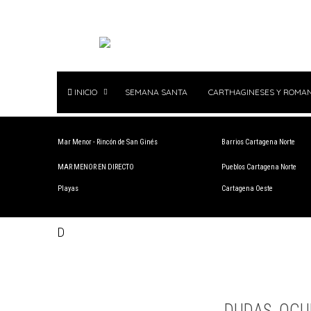
INICIO
SEMANA SANTA
CARTHAGINESES Y ROMA
Mar Menor - Rincón de San Ginés
Barrios Cartagena Norte
MAR MENOR EN DIRECTO
Pueblos Cartagena Norte
Playas
Cartagena Oeste
D
DUDAS, OCU