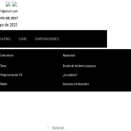
y1@gmail.com
YO DE 2017
ayo de 2021
EATRO
CINE
EXPOSICIONES
Literatura
Apuestas
Toros
Buzón de lectores y quejas
Programación TV
¿Lo sabías?
Radio
Sucesos y tribunales