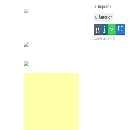
Imprimir
Anterior
powered by
social2s