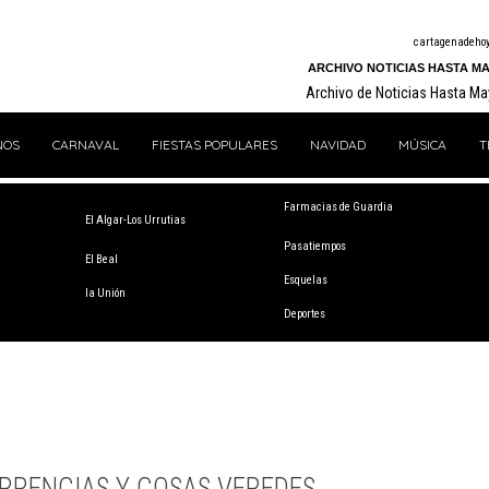
cartagenadeho
ARCHIVO NOTICIAS HASTA MA
Archivo de Noticias Hasta M
NOS
CARNAVAL
FIESTAS POPULARES
NAVIDAD
MÚSICA
T
Farmacias de Guardia
El Algar-Los Urrutias
Pasatiempos
El Beal
Esquelas
la Unión
Deportes
RRENCIAS Y COSAS VEREDES