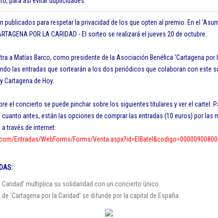
o, para así evitar duplicidades.
 publicados para respetar la privacidad de los que opten al premio. En el 'Asun
RTAGENA POR LA CARIDAD - El sorteo se realizará el jueves 20 de octubre.
tra a Matías Barco, como presidente de la Asociación Benéfica ‘Cartagena por 
gando las entradas que sortearán a los dos periódicos que colaboran con este so
y Cartagena de Hoy.
 el concierto se puede pinchar sobre los siguientes titulares y ver el cartel. P
 cuanto antes, están las opciones de comprar las entradas (10 euros) por las m
o a través de internet:
x.com/Entradas/WebForms/Forms/Venta.aspx?id=ElBatel&codigo=0000090080
DAS:
a Caridad’ multiplica su solidaridad con un concierto único
 de ‘Cartagena por la Caridad’ se difunde por la capital de España