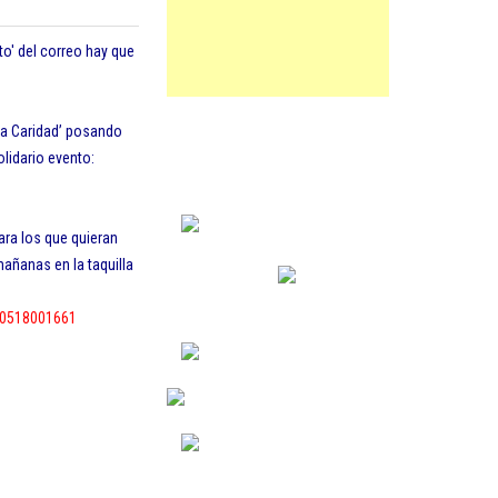
to' del correo hay que
la Caridad’ posando
lidario evento:
ara los que quieran
añanas en la taquilla
00518001661