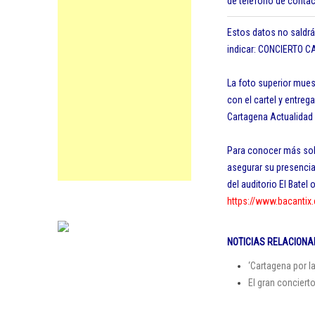
de teléfono de contact
Estos datos no saldrán
indicar: CONCIERTO CA
La foto superior mues
con el cartel y entre
Cartagena Actualidad 
Para conocer más sobre
asegurar su presencia
del auditorio El Batel 
https://www.bacanti
NOTICIAS RELACIONA
‘Cartagena por l
El gran concierto