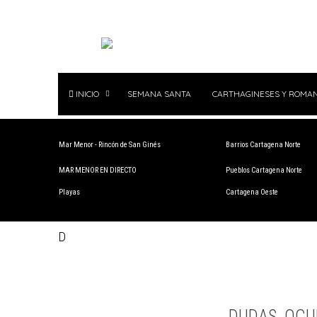
INICIO
SEMANA SANTA
CARTHAGINESES Y ROMA
Mar Menor - Rincón de San Ginés
Barrios Cartagena Norte
MAR MENOR EN DIRECTO
Pueblos Cartagena Norte
Playas
Cartagena Oeste
D
DUDAS, OCU