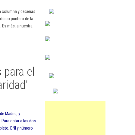
en columna y decenas
ódico puntero de la
. Es más, a nuestra
 para el
aridad’
sde Madrid, y
. Para optar a las dos
leto, DNI y número