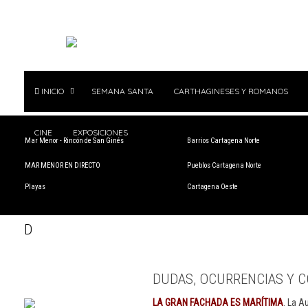
INICIO
SEMANA SANTA
CARTHAGINESES Y ROMANOS
CINE
EXPOSICIONES
Mar Menor - Rincón de San Ginés
Barrios Cartagena Norte
MAR MENOR EN DIRECTO
Pueblos Cartagena Norte
Playas
Cartagena Oeste
D
DUDAS, OCURRENCIAS Y C
LA GRAN FACHADA ES MARÍTIMA
. La A