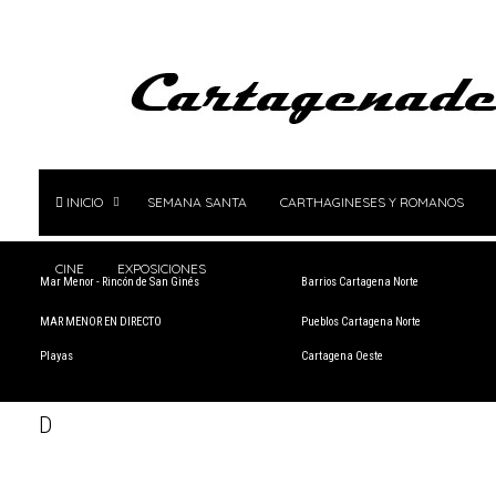
INICIO
SEMANA SANTA
CARTHAGINESES Y ROMANOS
CINE
EXPOSICIONES
Mar Menor - Rincón de San Ginés
Barrios Cartagena Norte
MAR MENOR EN DIRECTO
Pueblos Cartagena Norte
Playas
Cartagena Oeste
D